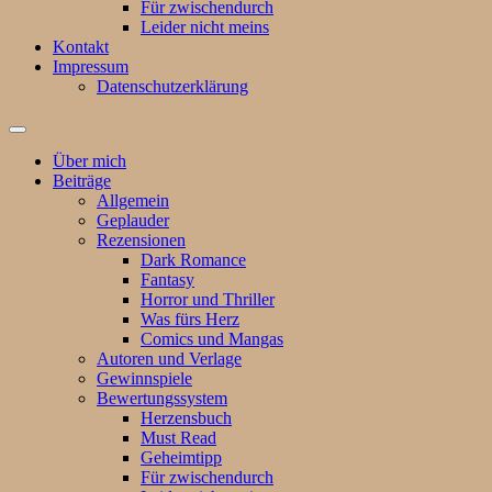
Für zwischendurch
Leider nicht meins
Kontakt
Impressum
Datenschutzerklärung
Suchfeld
ein-/ausblenden
Über mich
Beiträge
Allgemein
Geplauder
Rezensionen
Dark Romance
Fantasy
Horror und Thriller
Was fürs Herz
Comics und Mangas
Autoren und Verlage
Gewinnspiele
Bewertungssystem
Herzensbuch
Must Read
Geheimtipp
Für zwischendurch