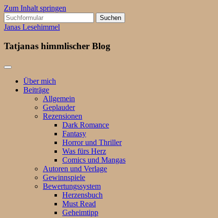
Zum Inhalt springen
Suchen
nach:
Janas Lesehimmel
Tatjanas himmlischer Blog
Über mich
Beiträge
Allgemein
Geplauder
Rezensionen
Dark Romance
Fantasy
Horror und Thriller
Was fürs Herz
Comics und Mangas
Autoren und Verlage
Gewinnspiele
Bewertungssystem
Herzensbuch
Must Read
Geheimtipp