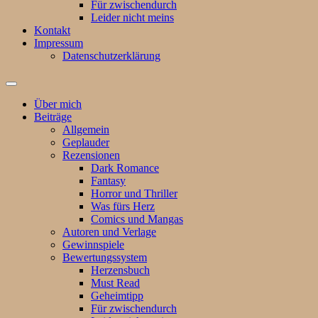
Für zwischendurch
Leider nicht meins
Kontakt
Impressum
Datenschutzerklärung
Suchfeld
ein-/ausblenden
Über mich
Beiträge
Allgemein
Geplauder
Rezensionen
Dark Romance
Fantasy
Horror und Thriller
Was fürs Herz
Comics und Mangas
Autoren und Verlage
Gewinnspiele
Bewertungssystem
Herzensbuch
Must Read
Geheimtipp
Für zwischendurch