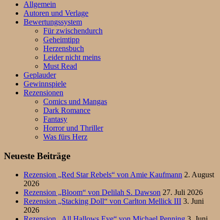
Allgemein
Autoren und Verlage
Bewertungssystem
Für zwischendurch
Geheimtipp
Herzensbuch
Leider nicht meins
Must Read
Geplauder
Gewinnspiele
Rezensionen
Comics und Mangas
Dark Romance
Fantasy
Horror und Thriller
Was fürs Herz
Neueste Beiträge
Rezension „Red Star Rebels“ von Amie Kaufmann
2. August
2026
Rezension „Bloom“ von Delilah S. Dawson
27. Juli 2026
Rezension „Stacking Doll“ von Carlton Mellick III
3. Juni
2026
Rezension „All Hallows Eve“ von Michael Penning
3. Juni