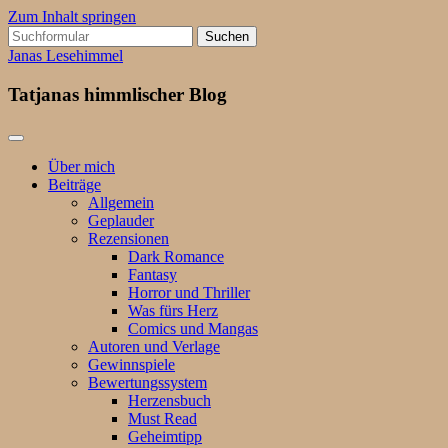
Zum Inhalt springen
Suchen
nach:
Janas Lesehimmel
Tatjanas himmlischer Blog
Über mich
Beiträge
Allgemein
Geplauder
Rezensionen
Dark Romance
Fantasy
Horror und Thriller
Was fürs Herz
Comics und Mangas
Autoren und Verlage
Gewinnspiele
Bewertungssystem
Herzensbuch
Must Read
Geheimtipp