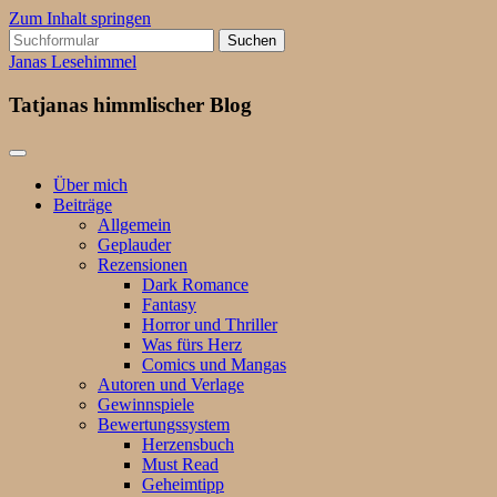
Zum Inhalt springen
Suchen
nach:
Janas Lesehimmel
Tatjanas himmlischer Blog
Über mich
Beiträge
Allgemein
Geplauder
Rezensionen
Dark Romance
Fantasy
Horror und Thriller
Was fürs Herz
Comics und Mangas
Autoren und Verlage
Gewinnspiele
Bewertungssystem
Herzensbuch
Must Read
Geheimtipp