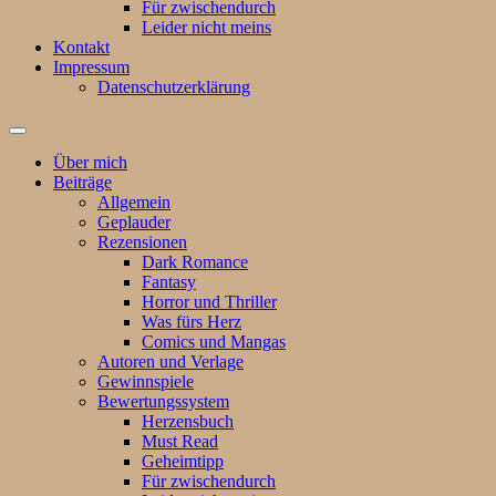
Für zwischendurch
Leider nicht meins
Kontakt
Impressum
Datenschutzerklärung
Suchfeld
ein-/ausblenden
Über mich
Beiträge
Allgemein
Geplauder
Rezensionen
Dark Romance
Fantasy
Horror und Thriller
Was fürs Herz
Comics und Mangas
Autoren und Verlage
Gewinnspiele
Bewertungssystem
Herzensbuch
Must Read
Geheimtipp
Für zwischendurch