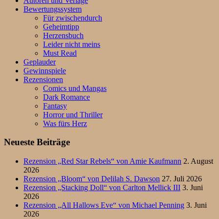
Autoren und Verlage
Bewertungssystem
Für zwischendurch
Geheimtipp
Herzensbuch
Leider nicht meins
Must Read
Geplauder
Gewinnspiele
Rezensionen
Comics und Mangas
Dark Romance
Fantasy
Horror und Thriller
Was fürs Herz
Neueste Beiträge
Rezension „Red Star Rebels“ von Amie Kaufmann
2. August
2026
Rezension „Bloom“ von Delilah S. Dawson
27. Juli 2026
Rezension „Stacking Doll“ von Carlton Mellick III
3. Juni
2026
Rezension „All Hallows Eve“ von Michael Penning
3. Juni
2026