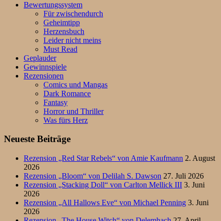
Bewertungssystem
Für zwischendurch
Geheimtipp
Herzensbuch
Leider nicht meins
Must Read
Geplauder
Gewinnspiele
Rezensionen
Comics und Mangas
Dark Romance
Fantasy
Horror und Thriller
Was fürs Herz
Neueste Beiträge
Rezension „Red Star Rebels“ von Amie Kaufmann
2. August
2026
Rezension „Bloom“ von Delilah S. Dawson
27. Juli 2026
Rezension „Stacking Doll“ von Carlton Mellick III
3. Juni
2026
Rezension „All Hallows Eve“ von Michael Penning
3. Juni
2026
Rezension „The House Witch“ von Delemhach
27. April