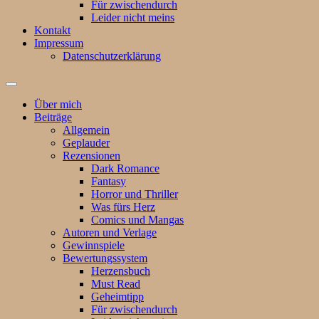
Für zwischendurch
Leider nicht meins
Kontakt
Impressum
Datenschutzerklärung
Suchfeld
ein-/ausblenden
Über mich
Beiträge
Allgemein
Geplauder
Rezensionen
Dark Romance
Fantasy
Horror und Thriller
Was fürs Herz
Comics und Mangas
Autoren und Verlage
Gewinnspiele
Bewertungssystem
Herzensbuch
Must Read
Geheimtipp
Für zwischendurch