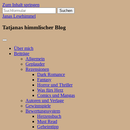
Zum Inhalt springen
Suchen
nach:
Janas Lesehimmel
Tatjanas himmlischer Blog
Über mich
Beiträge
Allgemein
Geplauder
Rezensionen
Dark Romance
Fantasy
Horror und Thriller
Was fürs Herz
Comics und Mangas
Autoren und Verlage
Gewinnspiele
Bewertungssystem
Herzensbuch
Must Read
Geheimtipp