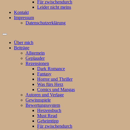
Für zwischendurch
Leider nicht meins
Kontakt
Impressum
Datenschutzerklärung
Suchfeld
ein-/ausblenden
Über mich
Beiträge
Allgemein
Geplauder
Rezensionen
Dark Romance
Fantasy
Horror und Thriller
Was fürs Herz
Comics und Mangas
Autoren und Verlage
Gewinnspiele
Bewertungssystem
Herzensbuch
Must Read
Geheimtipp
Für zwischendurch