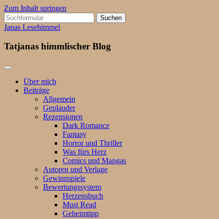
Zum Inhalt springen
Suchen
nach:
Janas Lesehimmel
Tatjanas himmlischer Blog
Über mich
Beiträge
Allgemein
Geplauder
Rezensionen
Dark Romance
Fantasy
Horror und Thriller
Was fürs Herz
Comics und Mangas
Autoren und Verlage
Gewinnspiele
Bewertungssystem
Herzensbuch
Must Read
Geheimtipp