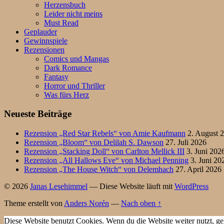
Herzensbuch
Leider nicht meins
Must Read
Geplauder
Gewinnspiele
Rezensionen
Comics und Mangas
Dark Romance
Fantasy
Horror und Thriller
Was fürs Herz
Neueste Beiträge
Rezension „Red Star Rebels“ von Amie Kaufmann
2. August 
Rezension „Bloom“ von Delilah S. Dawson
27. Juli 2026
Rezension „Stacking Doll“ von Carlton Mellick III
3. Juni 202
Rezension „All Hallows Eve“ von Michael Penning
3. Juni 20
Rezension „The House Witch“ von Delemhach
27. April 2026
© 2026
Janas Lesehimmel
— Diese Website läuft mit
WordPress
Theme erstellt von
Anders Norén
—
Nach oben ↑
Diese Website benutzt Cookies. Wenn du die Website weiter nutzt, ge