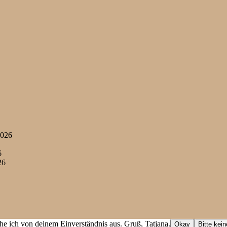
2026
6
26
he ich von deinem Einverständnis aus. Gruß, Tatjana.
Okay
Bitte kei