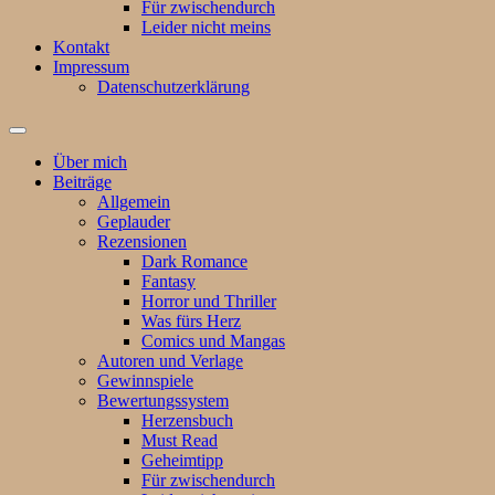
Für zwischendurch
Leider nicht meins
Kontakt
Impressum
Datenschutzerklärung
Suchfeld
ein-/ausblenden
Über mich
Beiträge
Allgemein
Geplauder
Rezensionen
Dark Romance
Fantasy
Horror und Thriller
Was fürs Herz
Comics und Mangas
Autoren und Verlage
Gewinnspiele
Bewertungssystem
Herzensbuch
Must Read
Geheimtipp
Für zwischendurch