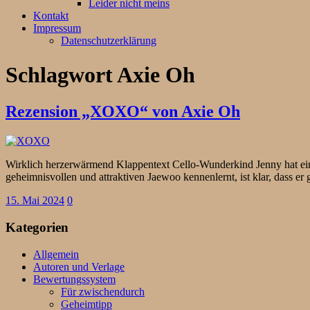
Leider nicht meins
Kontakt
Impressum
Datenschutzerklärung
Schlagwort
Axie Oh
Rezension „XOXO“ von Axie Oh
Wirklich herzerwärmend Klappentext Cello-Wunderkind Jenny hat ein 
geheimnisvollen und attraktiven Jaewoo kennenlernt, ist klar, dass e
15. Mai 2024
0
Kategorien
Allgemein
Autoren und Verlage
Bewertungssystem
Für zwischendurch
Geheimtipp