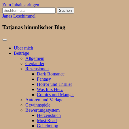
Zum Inhalt springen
Suchen
nach:
Janas Lesehimmel
Tatjanas himmlischer Blog
Über mich
Beiträge
Allgemein
Geplauder
Rezensionen
Dark Romance
Fantasy
Horror und Thriller
Was fürs Herz
Comics und Mangas
Autoren und Verlage
Gewinnspiele
Bewertungssystem
Herzensbuch
Must Read
Geheimtipp