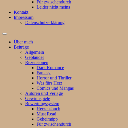
Für zwischendurch
Leider nicht meins
Kontakt
Impressum
Datenschutzerklärung
Suchfeld
ein-/ausblenden
Über mich
Beiträge
Allgemein
Geplauder
Rezensionen
Dark Romance
Fantasy
Horror und Thriller
Was fürs Herz
Comics und Mangas
Autoren und Verlage
Gewinnspiele
Bewertungssystem
Herzensbuch
Must Read
Geheimtipp
Für zwischendurch