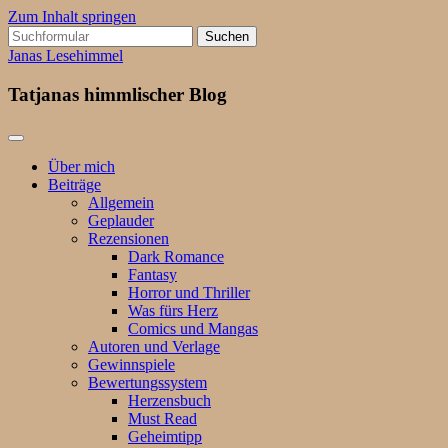
Zum Inhalt springen
Suchen
nach:
Janas Lesehimmel
Tatjanas himmlischer Blog
Über mich
Beiträge
Allgemein
Geplauder
Rezensionen
Dark Romance
Fantasy
Horror und Thriller
Was fürs Herz
Comics und Mangas
Autoren und Verlage
Gewinnspiele
Bewertungssystem
Herzensbuch
Must Read
Geheimtipp