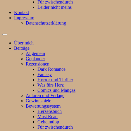
Für zwischendurch
Leider nicht meins
Kontakt
Impressum
Datenschutzerklärung
Suchfeld
ein-/ausblenden
Über mich
Beiträge
Allgemein
Geplauder
Rezensionen
Dark Romance
Fantasy
Horror und Thriller
Was fürs Herz
Comics und Mangas
Autoren und Verlage
Gewinnspiele
Bewertungssystem
Herzensbuch
Must Read
Geheimtipp
Für zwischendurch