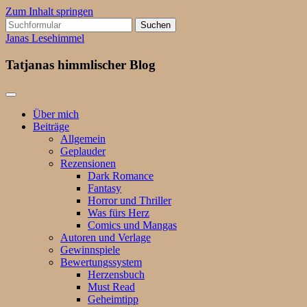
Zum Inhalt springen
Suchen
nach:
Janas Lesehimmel
Tatjanas himmlischer Blog
Über mich
Beiträge
Allgemein
Geplauder
Rezensionen
Dark Romance
Fantasy
Horror und Thriller
Was fürs Herz
Comics und Mangas
Autoren und Verlage
Gewinnspiele
Bewertungssystem
Herzensbuch
Must Read
Geheimtipp