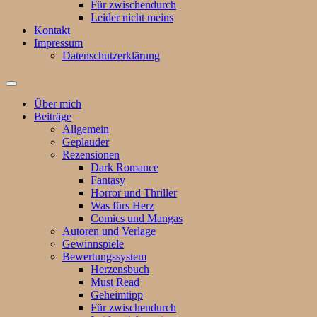
Für zwischendurch
Leider nicht meins
Kontakt
Impressum
Datenschutzerklärung
Suchfeld
ein-/ausblenden
Über mich
Beiträge
Allgemein
Geplauder
Rezensionen
Dark Romance
Fantasy
Horror und Thriller
Was fürs Herz
Comics und Mangas
Autoren und Verlage
Gewinnspiele
Bewertungssystem
Herzensbuch
Must Read
Geheimtipp
Für zwischendurch