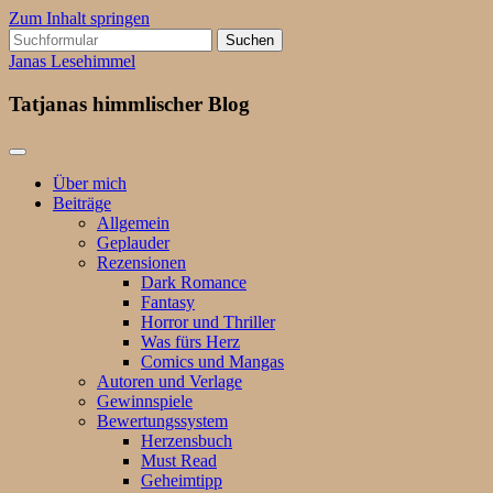
Zum Inhalt springen
Suchen
nach:
Janas Lesehimmel
Tatjanas himmlischer Blog
Über mich
Beiträge
Allgemein
Geplauder
Rezensionen
Dark Romance
Fantasy
Horror und Thriller
Was fürs Herz
Comics und Mangas
Autoren und Verlage
Gewinnspiele
Bewertungssystem
Herzensbuch
Must Read
Geheimtipp