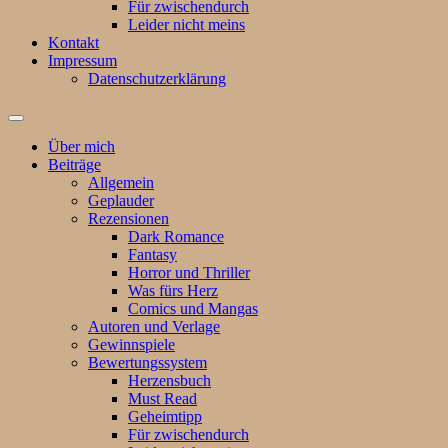
Für zwischendurch
Leider nicht meins
Kontakt
Impressum
Datenschutzerklärung
Suchfeld
ein-/ausblenden
Über mich
Beiträge
Allgemein
Geplauder
Rezensionen
Dark Romance
Fantasy
Horror und Thriller
Was fürs Herz
Comics und Mangas
Autoren und Verlage
Gewinnspiele
Bewertungssystem
Herzensbuch
Must Read
Geheimtipp
Für zwischendurch