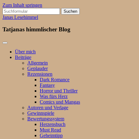
Zum Inhalt springen
Suchen
nach:
Janas Lesehimmel
Tatjanas himmlischer Blog
Über mich
Beiträge
Allgemein
Geplauder
Rezensionen
Dark Romance
Fantasy
Horror und Thriller
Was fürs Herz
Comics und Mangas
Autoren und Verlage
Gewinnspiele
Bewertungssystem
Herzensbuch
Must Read
Geheimtipp