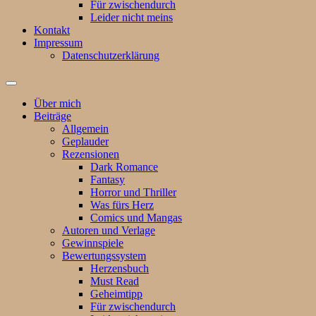
Für zwischendurch
Leider nicht meins
Kontakt
Impressum
Datenschutzerklärung
Suchfeld
ein-/ausblenden
Über mich
Beiträge
Allgemein
Geplauder
Rezensionen
Dark Romance
Fantasy
Horror und Thriller
Was fürs Herz
Comics und Mangas
Autoren und Verlage
Gewinnspiele
Bewertungssystem
Herzensbuch
Must Read
Geheimtipp
Für zwischendurch