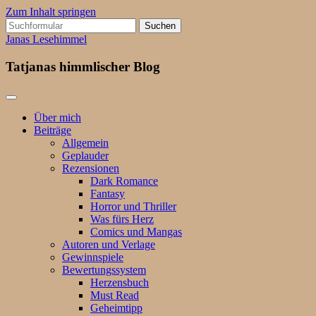
Zum Inhalt springen
Suchen
nach:
Janas Lesehimmel
Tatjanas himmlischer Blog
Über mich
Beiträge
Allgemein
Geplauder
Rezensionen
Dark Romance
Fantasy
Horror und Thriller
Was fürs Herz
Comics und Mangas
Autoren und Verlage
Gewinnspiele
Bewertungssystem
Herzensbuch
Must Read
Geheimtipp