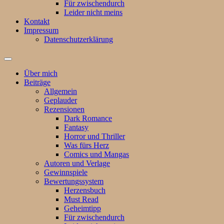
Für zwischendurch
Leider nicht meins
Kontakt
Impressum
Datenschutzerklärung
Suchfeld
ein-/ausblenden
Über mich
Beiträge
Allgemein
Geplauder
Rezensionen
Dark Romance
Fantasy
Horror und Thriller
Was fürs Herz
Comics und Mangas
Autoren und Verlage
Gewinnspiele
Bewertungssystem
Herzensbuch
Must Read
Geheimtipp
Für zwischendurch