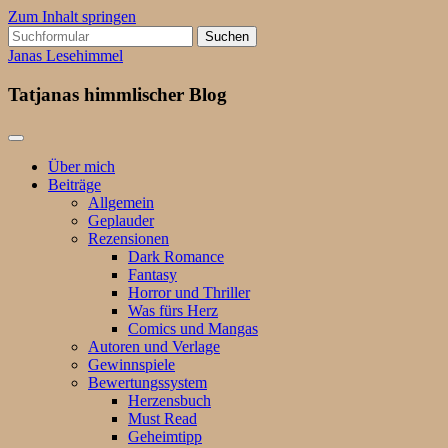
Zum Inhalt springen
Suchen
nach:
Janas Lesehimmel
Tatjanas himmlischer Blog
Über mich
Beiträge
Allgemein
Geplauder
Rezensionen
Dark Romance
Fantasy
Horror und Thriller
Was fürs Herz
Comics und Mangas
Autoren und Verlage
Gewinnspiele
Bewertungssystem
Herzensbuch
Must Read
Geheimtipp