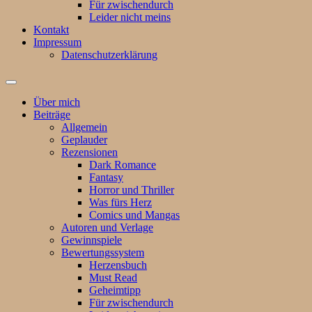
Für zwischendurch
Leider nicht meins
Kontakt
Impressum
Datenschutzerklärung
Suchfeld
ein-/ausblenden
Über mich
Beiträge
Allgemein
Geplauder
Rezensionen
Dark Romance
Fantasy
Horror und Thriller
Was fürs Herz
Comics und Mangas
Autoren und Verlage
Gewinnspiele
Bewertungssystem
Herzensbuch
Must Read
Geheimtipp
Für zwischendurch