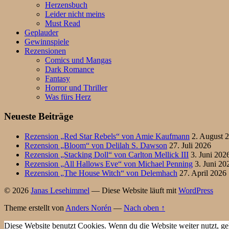
Herzensbuch
Leider nicht meins
Must Read
Geplauder
Gewinnspiele
Rezensionen
Comics und Mangas
Dark Romance
Fantasy
Horror und Thriller
Was fürs Herz
Neueste Beiträge
Rezension „Red Star Rebels“ von Amie Kaufmann
2. August 
Rezension „Bloom“ von Delilah S. Dawson
27. Juli 2026
Rezension „Stacking Doll“ von Carlton Mellick III
3. Juni 202
Rezension „All Hallows Eve“ von Michael Penning
3. Juni 20
Rezension „The House Witch“ von Delemhach
27. April 2026
© 2026
Janas Lesehimmel
— Diese Website läuft mit
WordPress
Theme erstellt von
Anders Norén
—
Nach oben ↑
Diese Website benutzt Cookies. Wenn du die Website weiter nutzt, ge