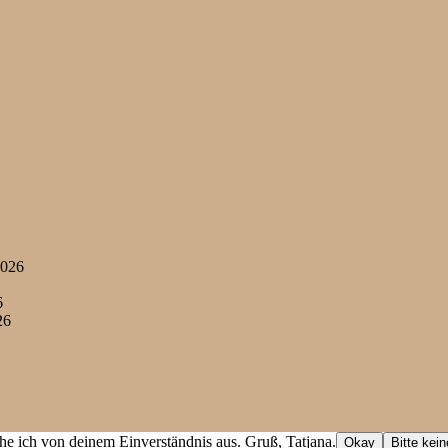
2026
6
26
he ich von deinem Einverständnis aus. Gruß, Tatjana.
Okay
Bitte kei