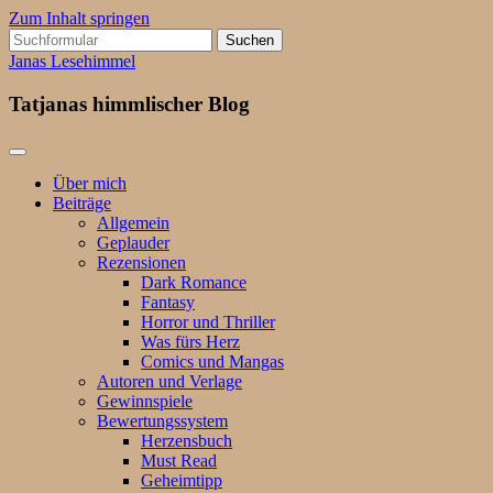
Zum Inhalt springen
Suchen
nach:
Janas Lesehimmel
Tatjanas himmlischer Blog
Über mich
Beiträge
Allgemein
Geplauder
Rezensionen
Dark Romance
Fantasy
Horror und Thriller
Was fürs Herz
Comics und Mangas
Autoren und Verlage
Gewinnspiele
Bewertungssystem
Herzensbuch
Must Read
Geheimtipp