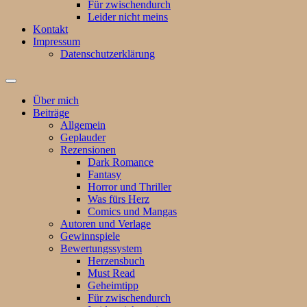
Für zwischendurch
Leider nicht meins
Kontakt
Impressum
Datenschutzerklärung
Suchfeld
ein-/ausblenden
Über mich
Beiträge
Allgemein
Geplauder
Rezensionen
Dark Romance
Fantasy
Horror und Thriller
Was fürs Herz
Comics und Mangas
Autoren und Verlage
Gewinnspiele
Bewertungssystem
Herzensbuch
Must Read
Geheimtipp
Für zwischendurch