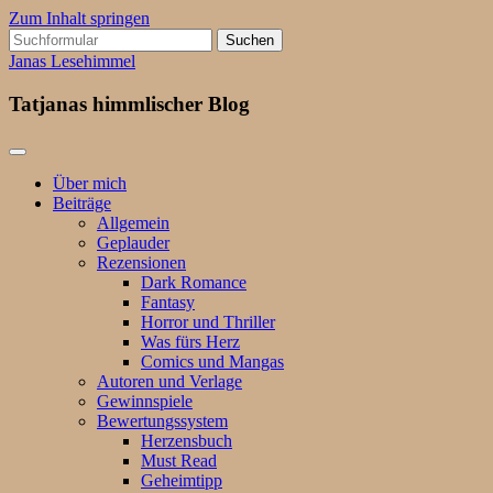
Zum Inhalt springen
Suchen
nach:
Janas Lesehimmel
Tatjanas himmlischer Blog
Über mich
Beiträge
Allgemein
Geplauder
Rezensionen
Dark Romance
Fantasy
Horror und Thriller
Was fürs Herz
Comics und Mangas
Autoren und Verlage
Gewinnspiele
Bewertungssystem
Herzensbuch
Must Read
Geheimtipp