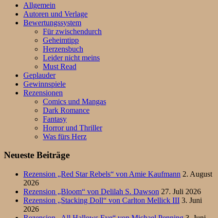
Allgemein
Autoren und Verlage
Bewertungssystem
Für zwischendurch
Geheimtipp
Herzensbuch
Leider nicht meins
Must Read
Geplauder
Gewinnspiele
Rezensionen
Comics und Mangas
Dark Romance
Fantasy
Horror und Thriller
Was fürs Herz
Neueste Beiträge
Rezension „Red Star Rebels“ von Amie Kaufmann
2. August
2026
Rezension „Bloom“ von Delilah S. Dawson
27. Juli 2026
Rezension „Stacking Doll“ von Carlton Mellick III
3. Juni
2026
Rezension „All Hallows Eve“ von Michael Penning
3. Juni