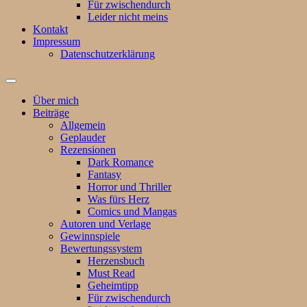
Für zwischendurch
Leider nicht meins
Kontakt
Impressum
Datenschutzerklärung
Suchfeld
ein-/ausblenden
Über mich
Beiträge
Allgemein
Geplauder
Rezensionen
Dark Romance
Fantasy
Horror und Thriller
Was fürs Herz
Comics und Mangas
Autoren und Verlage
Gewinnspiele
Bewertungssystem
Herzensbuch
Must Read
Geheimtipp
Für zwischendurch