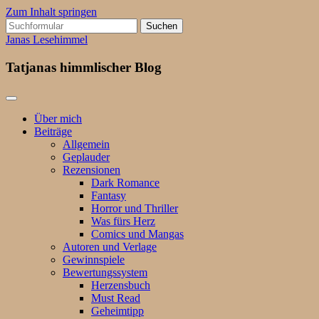
Zum Inhalt springen
Suchen
nach:
Janas Lesehimmel
Tatjanas himmlischer Blog
Über mich
Beiträge
Allgemein
Geplauder
Rezensionen
Dark Romance
Fantasy
Horror und Thriller
Was fürs Herz
Comics und Mangas
Autoren und Verlage
Gewinnspiele
Bewertungssystem
Herzensbuch
Must Read
Geheimtipp