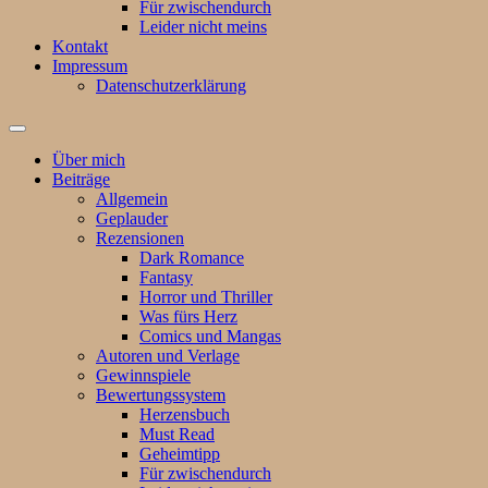
Für zwischendurch
Leider nicht meins
Kontakt
Impressum
Datenschutzerklärung
Suchfeld
ein-/ausblenden
Über mich
Beiträge
Allgemein
Geplauder
Rezensionen
Dark Romance
Fantasy
Horror und Thriller
Was fürs Herz
Comics und Mangas
Autoren und Verlage
Gewinnspiele
Bewertungssystem
Herzensbuch
Must Read
Geheimtipp
Für zwischendurch