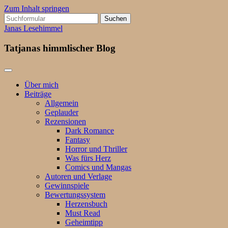
Zum Inhalt springen
Suchen
nach:
Janas Lesehimmel
Tatjanas himmlischer Blog
Über mich
Beiträge
Allgemein
Geplauder
Rezensionen
Dark Romance
Fantasy
Horror und Thriller
Was fürs Herz
Comics und Mangas
Autoren und Verlage
Gewinnspiele
Bewertungssystem
Herzensbuch
Must Read
Geheimtipp