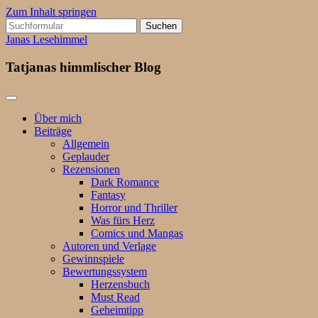
Zum Inhalt springen
Suchen
nach:
Janas Lesehimmel
Tatjanas himmlischer Blog
Über mich
Beiträge
Allgemein
Geplauder
Rezensionen
Dark Romance
Fantasy
Horror und Thriller
Was fürs Herz
Comics und Mangas
Autoren und Verlage
Gewinnspiele
Bewertungssystem
Herzensbuch
Must Read
Geheimtipp