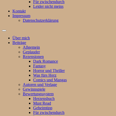
Für zwischendurch
Leider nicht meins
Kontakt
Impressum
Datenschutzerklärung
Suchfeld
ein-/ausblenden
Über mich
Beiträge
Allgemein
Geplauder
Rezensionen
Dark Romance
Fantasy
Horror und Thriller
Was fürs Herz
Comics und Mangas
Autoren und Verlage
Gewinnspiele
Bewertungssystem
Herzensbuch
Must Read
Geheimtipp
Für zwischendurch