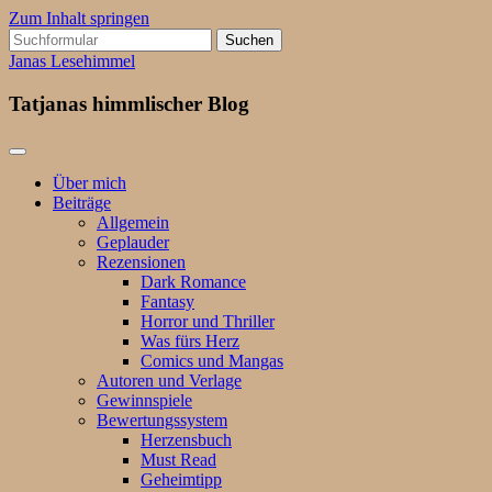
Zum Inhalt springen
Suchen
nach:
Janas Lesehimmel
Tatjanas himmlischer Blog
Über mich
Beiträge
Allgemein
Geplauder
Rezensionen
Dark Romance
Fantasy
Horror und Thriller
Was fürs Herz
Comics und Mangas
Autoren und Verlage
Gewinnspiele
Bewertungssystem
Herzensbuch
Must Read
Geheimtipp