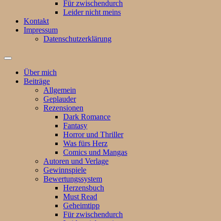
Für zwischendurch
Leider nicht meins
Kontakt
Impressum
Datenschutzerklärung
Suchfeld
ein-/ausblenden
Über mich
Beiträge
Allgemein
Geplauder
Rezensionen
Dark Romance
Fantasy
Horror und Thriller
Was fürs Herz
Comics und Mangas
Autoren und Verlage
Gewinnspiele
Bewertungssystem
Herzensbuch
Must Read
Geheimtipp
Für zwischendurch