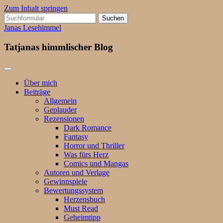
Zum Inhalt springen
Suchen
nach:
Janas Lesehimmel
Tatjanas himmlischer Blog
Über mich
Beiträge
Allgemein
Geplauder
Rezensionen
Dark Romance
Fantasy
Horror und Thriller
Was fürs Herz
Comics und Mangas
Autoren und Verlage
Gewinnspiele
Bewertungssystem
Herzensbuch
Must Read
Geheimtipp