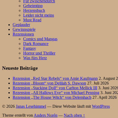
Für zwischendurch
Geheimtipp
Herzensbuch
Leider nicht meins
Must Read
Geplauder
Gewinnspiele
Rezensionen
Comics und Mangas
Dark Romance
Fantasy
Horror und Thriller
Was fürs Herz
Neueste Beiträge
Rezension „Red Star Rebels“ von Amie Kaufmann
2. August 
Rezension „Bloom“ von Delilah S. Dawson
27. Juli 2026
Rezension „Stacking Doll“ von Carlton Mellick III
3. Juni 202
Rezension „All Hallows Eve“ von Michael Penning
3. Juni 20
Rezension „The House Witch“ von Delemhach
27. April 2026
© 2026
Janas Lesehimmel
— Diese Website läuft mit
WordPress
Theme erstellt von
Anders Norén
—
Nach oben ↑