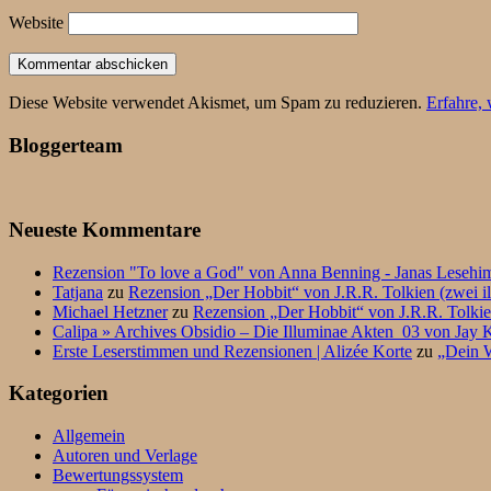
Website
Diese Website verwendet Akismet, um Spam zu reduzieren.
Erfahre,
Bloggerteam
Neueste Kommentare
Rezension "To love a God" von Anna Benning - Janas Lesehi
Tatjana
zu
Rezension „Der Hobbit“ von J.R.R. Tolkien (zwei il
Michael Hetzner
zu
Rezension „Der Hobbit“ von J.R.R. Tolkien
Calipa » Archives Obsidio – Die Illuminae Akten_03 von Jay K
Erste Leserstimmen und Rezensionen | Alizée Korte
zu
„Dein W
Kategorien
Allgemein
Autoren und Verlage
Bewertungssystem