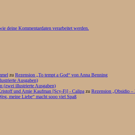
 wie deine Kommentardaten verarbeitet werden.
mmel
zu
Rezension „To tempt a God“ von Anna Benning
lustrierte Ausgaben)
 (zwei illustrierte Ausgaben)
ristoff und Amie Kaufman [Scy-Fi] - Calipa
zu
Rezension „Obsidio – 
eg, meine Liebe“ macht sooo viel Spaß