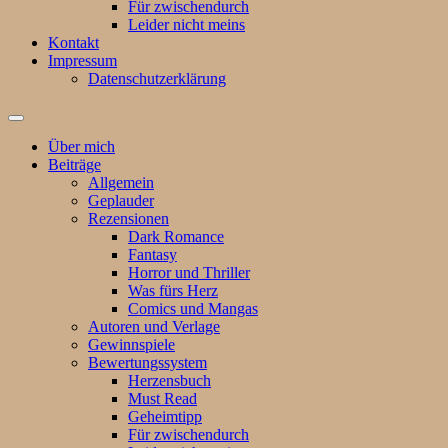
Für zwischendurch
Leider nicht meins
Kontakt
Impressum
Datenschutzerklärung
Suchfeld
ein-/ausblenden
Über mich
Beiträge
Allgemein
Geplauder
Rezensionen
Dark Romance
Fantasy
Horror und Thriller
Was fürs Herz
Comics und Mangas
Autoren und Verlage
Gewinnspiele
Bewertungssystem
Herzensbuch
Must Read
Geheimtipp
Für zwischendurch