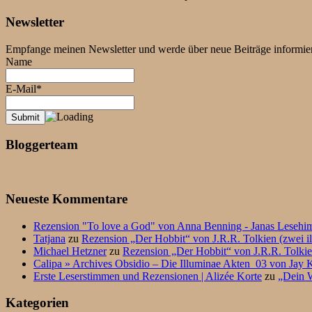
Newsletter
Empfange meinen Newsletter und werde über neue Beiträge informier
Name
E-Mail*
Bloggerteam
Neueste Kommentare
Rezension "To love a God" von Anna Benning - Janas Lesehi
Tatjana
zu
Rezension „Der Hobbit“ von J.R.R. Tolkien (zwei il
Michael Hetzner
zu
Rezension „Der Hobbit“ von J.R.R. Tolkien
Calipa » Archives Obsidio – Die Illuminae Akten_03 von Jay K
Erste Leserstimmen und Rezensionen | Alizée Korte
zu
„Dein W
Kategorien