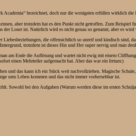
rk Academia“ bezeichnet, doch nur die wenigsten erfüllen wirklich die K
nen, aber trotzdem hat es den Punkt nicht getroffen. Zum Beispiel find
er Loser ist. Natürlich wird es nicht genau so genannt, aber es wird v
Liebesbeziehungen, die offensichtlich so unreif und kindisch sind, das
intergrund, trotzdem ist dieses Hin und Her super nervig und man den
 man am Ende die Auflösung und wartet nicht ewig mit einem Cliffhange
fort einen Mehrteiler aufgemacht hat. Aber das war ein Irrtum:)
sehen und das kann ich ein Stück weit nachvollziehen. Magische Schule
 einige ums Leben kommen und das nicht immer vorhersehbar ist.
ehlt. Sowohl bei den Aufgaben (Warum werden diese im ersten Schuljah