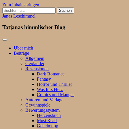
Zum Inhalt springen
Suchen
nach:
Janas Lesehimmel
Tatjanas himmlischer Blog
Über mich
Beiträge
Allgemein
Geplauder
Rezensionen
Dark Romance
Fantasy
Horror und Thriller
Was fürs Herz
Comics und Mangas
Autoren und Verlage
Gewinnspiele
Bewertungssystem
Herzensbuch
Must Read
Geheimtipp