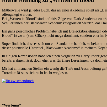
Meine Meinung zu „Written in Blood“
Mittlerweile wird ja jedes Buch, das an einer Akademie spielt als „Da
offengelegt werden.
Bei „Written in Blood“ sind definitiv Züge von Dark Academia zu erken
Schüler:innen der Blackwater Academy kategorisiert werden, das Haus d
Ein ganz persönliches Problem habe ich mit Dreiecksbeziehungen oder 
Blood“ ist zwar (zum Glück) nicht mega dominant, sondern eher im H
Super finde ich, dass es sich um ein Standalone handelt, so bekommt
dieser potenzielle Untertitel „Blackwater Academy“ in meinem Kopf so
In einigen Rezensionen habe ich einen Vergleich zu Harry Potter ge
bereits erahnen lässt, doch eher was für ältere Leser:innen, da doch
Mir hat an manchen Stellen ein wenig die Tiefe und Ausarbeitung gef
Trotzdem lässt es sich recht leicht weglesen.
*Werbung*