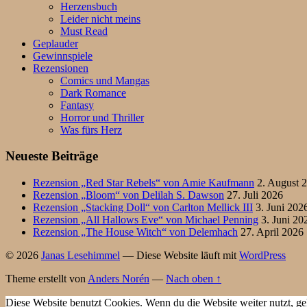
Herzensbuch
Leider nicht meins
Must Read
Geplauder
Gewinnspiele
Rezensionen
Comics und Mangas
Dark Romance
Fantasy
Horror und Thriller
Was fürs Herz
Neueste Beiträge
Rezension „Red Star Rebels“ von Amie Kaufmann
2. August 
Rezension „Bloom“ von Delilah S. Dawson
27. Juli 2026
Rezension „Stacking Doll“ von Carlton Mellick III
3. Juni 202
Rezension „All Hallows Eve“ von Michael Penning
3. Juni 20
Rezension „The House Witch“ von Delemhach
27. April 2026
© 2026
Janas Lesehimmel
— Diese Website läuft mit
WordPress
Theme erstellt von
Anders Norén
—
Nach oben ↑
Diese Website benutzt Cookies. Wenn du die Website weiter nutzt, ge