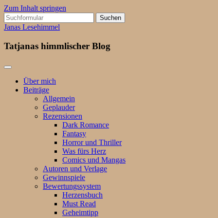
Zum Inhalt springen
Suchen
nach:
Janas Lesehimmel
Tatjanas himmlischer Blog
Über mich
Beiträge
Allgemein
Geplauder
Rezensionen
Dark Romance
Fantasy
Horror und Thriller
Was fürs Herz
Comics und Mangas
Autoren und Verlage
Gewinnspiele
Bewertungssystem
Herzensbuch
Must Read
Geheimtipp