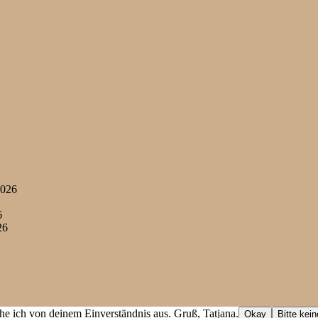
2026
6
26
he ich von deinem Einverständnis aus. Gruß, Tatjana.
Okay
Bitte kei