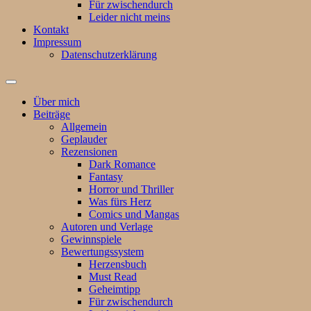
Für zwischendurch
Leider nicht meins
Kontakt
Impressum
Datenschutzerklärung
Suchfeld
ein-/ausblenden
Über mich
Beiträge
Allgemein
Geplauder
Rezensionen
Dark Romance
Fantasy
Horror und Thriller
Was fürs Herz
Comics und Mangas
Autoren und Verlage
Gewinnspiele
Bewertungssystem
Herzensbuch
Must Read
Geheimtipp
Für zwischendurch