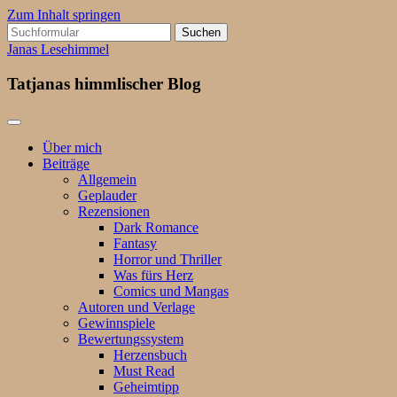
Zum Inhalt springen
Suchen
nach:
Janas Lesehimmel
Tatjanas himmlischer Blog
Über mich
Beiträge
Allgemein
Geplauder
Rezensionen
Dark Romance
Fantasy
Horror und Thriller
Was fürs Herz
Comics und Mangas
Autoren und Verlage
Gewinnspiele
Bewertungssystem
Herzensbuch
Must Read
Geheimtipp