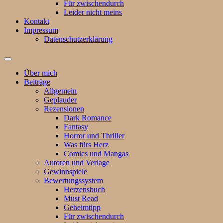
Für zwischendurch
Leider nicht meins
Kontakt
Impressum
Datenschutzerklärung
Suchfeld
ein-/ausblenden
Über mich
Beiträge
Allgemein
Geplauder
Rezensionen
Dark Romance
Fantasy
Horror und Thriller
Was fürs Herz
Comics und Mangas
Autoren und Verlage
Gewinnspiele
Bewertungssystem
Herzensbuch
Must Read
Geheimtipp
Für zwischendurch