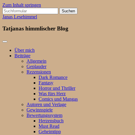
Zum Inhalt springen
Suchen
nach:
Janas Lesehimmel
Tatjanas himmlischer Blog
Über mich
Beiträge
Allgemein
Geplauder
Rezensionen
Dark Romance
Fantasy
Horror und Thriller
Was fürs Herz
Comics und Mangas
Autoren und Verlage
Gewinnspiele
Bewertungssystem
Herzensbuch
Must Read
Geheimtipp