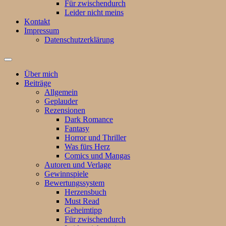
Für zwischendurch
Leider nicht meins
Kontakt
Impressum
Datenschutzerklärung
Suchfeld
ein-/ausblenden
Über mich
Beiträge
Allgemein
Geplauder
Rezensionen
Dark Romance
Fantasy
Horror und Thriller
Was fürs Herz
Comics und Mangas
Autoren und Verlage
Gewinnspiele
Bewertungssystem
Herzensbuch
Must Read
Geheimtipp
Für zwischendurch