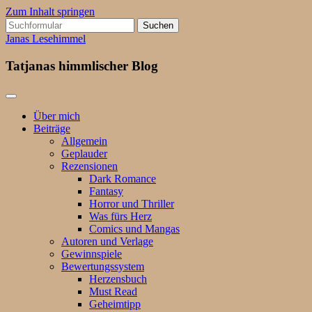
Zum Inhalt springen
Suchen
nach:
Janas Lesehimmel
Tatjanas himmlischer Blog
Über mich
Beiträge
Allgemein
Geplauder
Rezensionen
Dark Romance
Fantasy
Horror und Thriller
Was fürs Herz
Comics und Mangas
Autoren und Verlage
Gewinnspiele
Bewertungssystem
Herzensbuch
Must Read
Geheimtipp