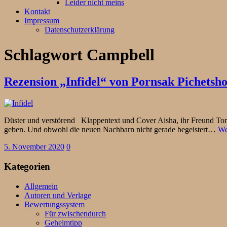
Leider nicht meins
Kontakt
Impressum
Datenschutzerklärung
Schlagwort
Campbell
Rezension „Infidel“ von Pornsak Pichets
Düster und verstörend Klappentext und Cover Aisha, ihr Freund To
geben. Und obwohl die neuen Nachbarn nicht gerade begeistert…
We
5. November 2020
0
Kategorien
Allgemein
Autoren und Verlage
Bewertungssystem
Für zwischendurch
Geheimtipp