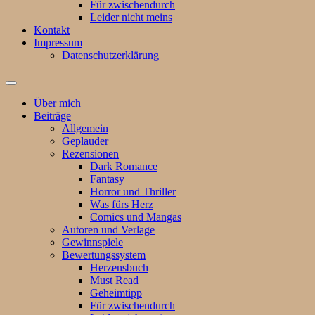
Für zwischendurch
Leider nicht meins
Kontakt
Impressum
Datenschutzerklärung
Suchfeld
ein-/ausblenden
Über mich
Beiträge
Allgemein
Geplauder
Rezensionen
Dark Romance
Fantasy
Horror und Thriller
Was fürs Herz
Comics und Mangas
Autoren und Verlage
Gewinnspiele
Bewertungssystem
Herzensbuch
Must Read
Geheimtipp
Für zwischendurch