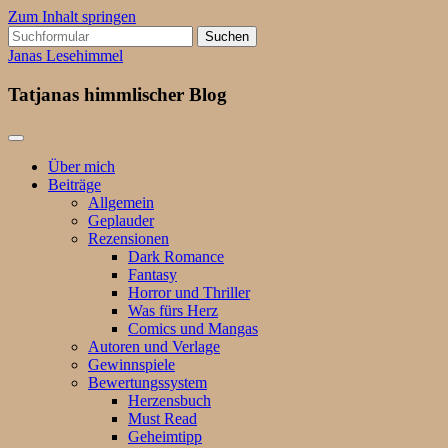
Zum Inhalt springen
Suchen
nach:
Janas Lesehimmel
Tatjanas himmlischer Blog
Über mich
Beiträge
Allgemein
Geplauder
Rezensionen
Dark Romance
Fantasy
Horror und Thriller
Was fürs Herz
Comics und Mangas
Autoren und Verlage
Gewinnspiele
Bewertungssystem
Herzensbuch
Must Read
Geheimtipp