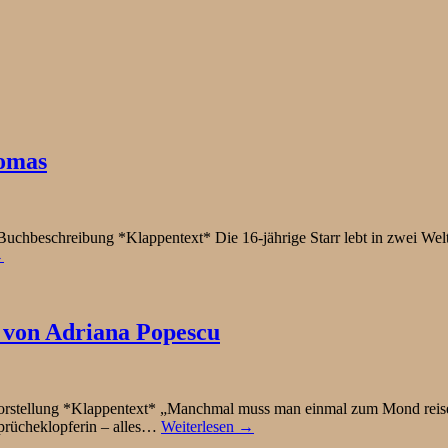
homas
chbeschreibung *Klappentext* Die 16-jährige Starr lebt in zwei Welte
→
von Adriana Popescu
ellung *Klappentext* „Manchmal muss man einmal zum Mond reisen 
Sprücheklopferin – alles…
Weiterlesen →