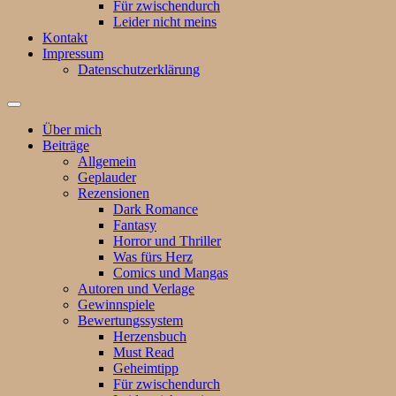
Für zwischendurch
Leider nicht meins
Kontakt
Impressum
Datenschutzerklärung
Suchfeld
ein-/ausblenden
Über mich
Beiträge
Allgemein
Geplauder
Rezensionen
Dark Romance
Fantasy
Horror und Thriller
Was fürs Herz
Comics und Mangas
Autoren und Verlage
Gewinnspiele
Bewertungssystem
Herzensbuch
Must Read
Geheimtipp
Für zwischendurch