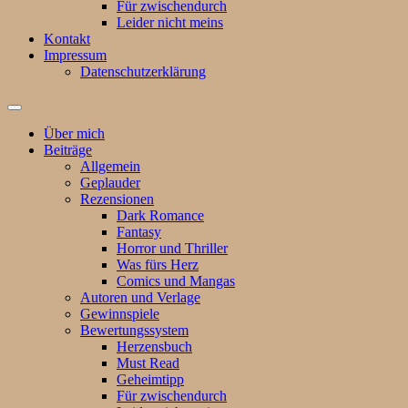
Für zwischendurch
Leider nicht meins
Kontakt
Impressum
Datenschutzerklärung
Suchfeld
ein-/ausblenden
Über mich
Beiträge
Allgemein
Geplauder
Rezensionen
Dark Romance
Fantasy
Horror und Thriller
Was fürs Herz
Comics und Mangas
Autoren und Verlage
Gewinnspiele
Bewertungssystem
Herzensbuch
Must Read
Geheimtipp
Für zwischendurch