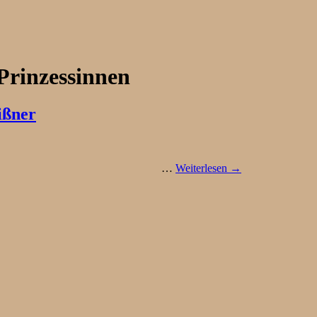
 Prinzessinnen
ißner
urze Buchvorstellung …
Weiterlesen →