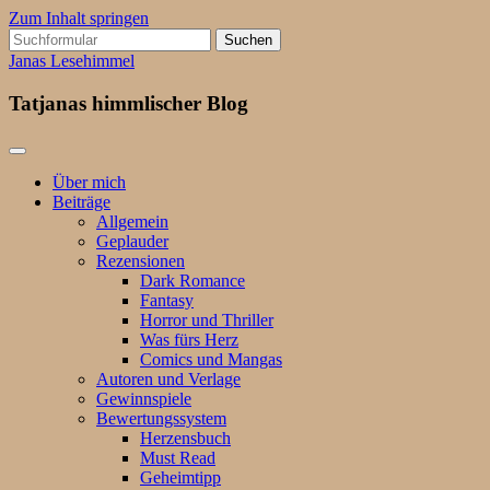
Zum Inhalt springen
Suchen
nach:
Janas Lesehimmel
Tatjanas himmlischer Blog
Über mich
Beiträge
Allgemein
Geplauder
Rezensionen
Dark Romance
Fantasy
Horror und Thriller
Was fürs Herz
Comics und Mangas
Autoren und Verlage
Gewinnspiele
Bewertungssystem
Herzensbuch
Must Read
Geheimtipp