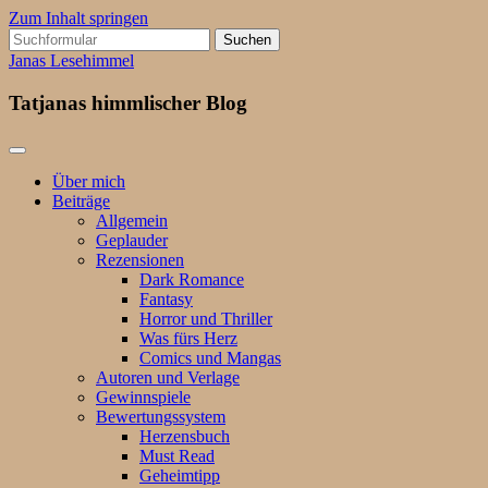
Zum Inhalt springen
Suchen
nach:
Janas Lesehimmel
Tatjanas himmlischer Blog
Über mich
Beiträge
Allgemein
Geplauder
Rezensionen
Dark Romance
Fantasy
Horror und Thriller
Was fürs Herz
Comics und Mangas
Autoren und Verlage
Gewinnspiele
Bewertungssystem
Herzensbuch
Must Read
Geheimtipp