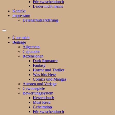
Für zwischendurch
Leider nicht meins
Kontakt
Impressum
Datenschutzerklärung
Suchfeld
ein-/ausblenden
Über mich
Beiträge
Allgemein
Geplauder
Rezensionen
Dark Romance
Fantasy
Horror und Thriller
Was fürs Herz
Comics und Mangas
Autoren und Verlage
Gewinnspiele
Bewertungssystem
Herzensbuch
Must Read
Geheimtipp
Für zwischendurch