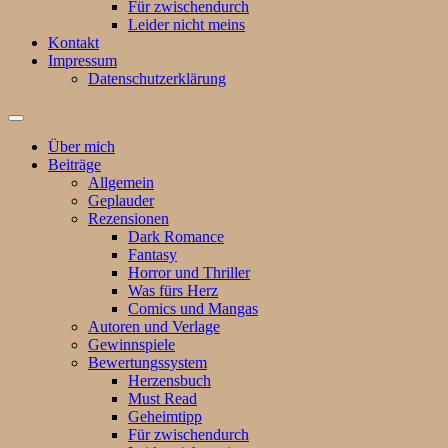
Für zwischendurch
Leider nicht meins
Kontakt
Impressum
Datenschutzerklärung
Suchfeld
ein-/ausblenden
Über mich
Beiträge
Allgemein
Geplauder
Rezensionen
Dark Romance
Fantasy
Horror und Thriller
Was fürs Herz
Comics und Mangas
Autoren und Verlage
Gewinnspiele
Bewertungssystem
Herzensbuch
Must Read
Geheimtipp
Für zwischendurch