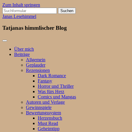
Zum Inhalt springen
Suchen
nach:
Janas Lesehimmel
Tatjanas himmlischer Blog
Über mich
Beiträge
Allgemein
Geplauder
Rezensionen
Dark Romance
Fantasy
Horror und Thriller
Was fürs Herz
Comics und Mangas
Autoren und Verlage
Gewinnspiele
Bewertungssystem
Herzensbuch
Must Read
Geheimtipp