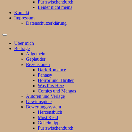
Für zwischendurch
Leider nicht meins
Kontakt
Impressum
Datenschutzerklärung
Suchfeld
ein-/ausblenden
Über mich
Beiträge
Allgemein
Geplauder
Rezensionen
Dark Romance
Fantasy
Horror und Thriller
Was fürs Herz
Comics und Mangas
Autoren und Verlage
Gewinnspiele
Bewertungssystem
Herzensbuch
Must Read
Geheimtipp
Für zwischendurch