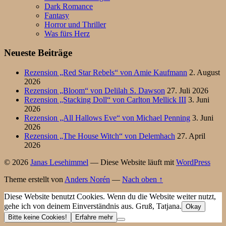
Dark Romance
Fantasy
Horror und Thriller
Was fürs Herz
Neueste Beiträge
Rezension „Red Star Rebels“ von Amie Kaufmann
2. August
2026
Rezension „Bloom“ von Delilah S. Dawson
27. Juli 2026
Rezension „Stacking Doll“ von Carlton Mellick III
3. Juni
2026
Rezension „All Hallows Eve“ von Michael Penning
3. Juni
2026
Rezension „The House Witch“ von Delemhach
27. April
2026
© 2026
Janas Lesehimmel
— Diese Website läuft mit
WordPress
Theme erstellt von
Anders Norén
—
Nach oben ↑
Diese Website benutzt Cookies. Wenn du die Website weiter nutzt,
gehe ich von deinem Einverständnis aus. Gruß, Tatjana.
Okay
Bitte keine Cookies!
Erfahre mehr