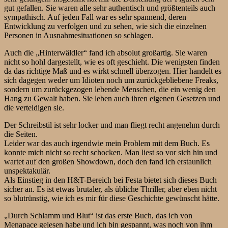
gut gefallen. Sie waren alle sehr authentisch und größtenteils auch
sympathisch. Auf jeden Fall war es sehr spannend, deren
Entwicklung zu verfolgen und zu sehen, wie sich die einzelnen
Personen in Ausnahmesituationen so schlagen.
Auch die „Hinterwäldler“ fand ich absolut großartig. Sie waren
nicht so hohl dargestellt, wie es oft geschieht. Die wenigsten finden
da das richtige Maß und es wirkt schnell überzogen. Hier handelt es
sich dagegen weder um Idioten noch um zurückgebliebene Freaks,
sondern um zurückgezogen lebende Menschen, die ein wenig den
Hang zu Gewalt haben. Sie leben auch ihren eigenen Gesetzen und
die verteidigen sie.
Der Schreibstil ist sehr locker und man fliegt recht angenehm durch
die Seiten.
Leider war das auch irgendwie mein Problem mit dem Buch. Es
konnte mich nicht so recht schocken. Man liest so vor sich hin und
wartet auf den großen Showdown, doch den fand ich erstaunlich
unspektakulär.
Als Einstieg in den H&T-Bereich bei Festa bietet sich dieses Buch
sicher an. Es ist etwas brutaler, als übliche Thriller, aber eben nicht
so blutrünstig, wie ich es mir für diese Geschichte gewünscht hätte.
„Durch Schlamm und Blut“ ist das erste Buch, das ich von
Menapace gelesen habe und ich bin gespannt, was noch von ihm