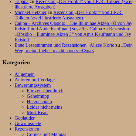
Tatjana
zu
Rezension „Der Hobbit“ von J.R.R. Tolkien (zwei
illustrierte Ausgaben)
Michael Hetzner
zu
Rezension „Der Hobbit“ von J.R.R.
Tolkien (zwei illustrierte Ausgaben)
Calipa » Archives Obsidio – Die Illuminae Akten_03 von Jay
Kristoff und Amie Kaufman [Scy-Fi] - Calipa
zu
Rezension
„Obsidio – Illuminae-Akten 3“ von Amis Kaufmann und Jay
Kristoff
Erste Leserstimmen und Rezensionen | Alizée Korte
zu
„Dein
Weg, meine Liebe“ macht sooo viel Spaß
Kategorien
Allgemein
Autoren und Verlage
Bewertungssystem
Für zwischendurch
Geheimtipp
Herzensbuch
Leider nicht meins
Must Read
Geplauder
Gewinnspiele
Rezensionen
Comics und Mangas