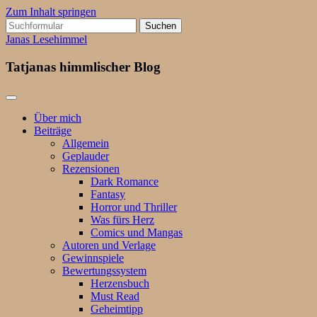
Zum Inhalt springen
Suchen
nach:
Janas Lesehimmel
Tatjanas himmlischer Blog
Über mich
Beiträge
Allgemein
Geplauder
Rezensionen
Dark Romance
Fantasy
Horror und Thriller
Was fürs Herz
Comics und Mangas
Autoren und Verlage
Gewinnspiele
Bewertungssystem
Herzensbuch
Must Read
Geheimtipp