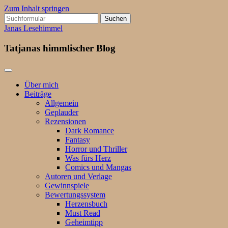
Zum Inhalt springen
Suchen
nach:
Janas Lesehimmel
Tatjanas himmlischer Blog
Über mich
Beiträge
Allgemein
Geplauder
Rezensionen
Dark Romance
Fantasy
Horror und Thriller
Was fürs Herz
Comics und Mangas
Autoren und Verlage
Gewinnspiele
Bewertungssystem
Herzensbuch
Must Read
Geheimtipp