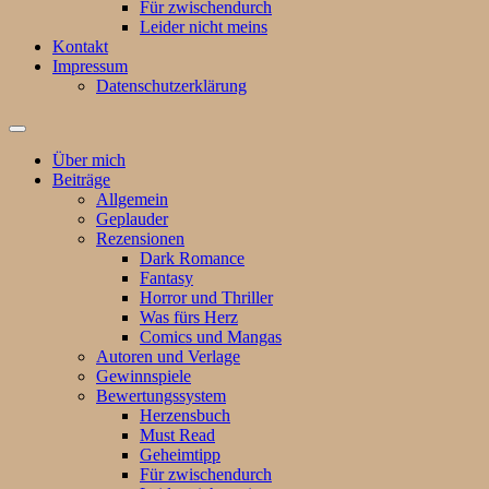
Für zwischendurch
Leider nicht meins
Kontakt
Impressum
Datenschutzerklärung
Suchfeld
ein-/ausblenden
Über mich
Beiträge
Allgemein
Geplauder
Rezensionen
Dark Romance
Fantasy
Horror und Thriller
Was fürs Herz
Comics und Mangas
Autoren und Verlage
Gewinnspiele
Bewertungssystem
Herzensbuch
Must Read
Geheimtipp
Für zwischendurch