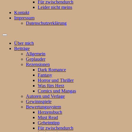
Für zwischendurch
Leider nicht meins
Kontakt
Impressum
Datenschutzerklärung
Suchfeld
ein-/ausblenden
Über mich
Beiträge
Allgemein
Geplauder
Rezensionen
Dark Romance
Fantasy
Horror und Thriller
Was fürs Herz
Comics und Mangas
Autoren und Verlage
Gewinnspiele
Bewertungssystem
Herzensbuch
Must Read
Geheimtipp
Für zwischendurch