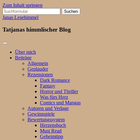
Zum Inhalt springen
Suchen
nach:
Janas Lesehimmel
Tatjanas himmlischer Blog
Über mich
Beiträge
Allgemein
Geplauder
Rezensionen
Dark Romance
Fantasy
Horror und Thriller
Was fürs Herz
Comics und Mangas
Autoren und Verlage
Gewinnspiele
Bewertungssystem
Herzensbuch
Must Read
Geheimtipp