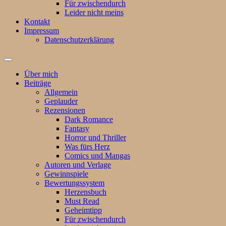
Für zwischendurch
Leider nicht meins
Kontakt
Impressum
Datenschutzerklärung
Suchfeld
ein-/ausblenden
Über mich
Beiträge
Allgemein
Geplauder
Rezensionen
Dark Romance
Fantasy
Horror und Thriller
Was fürs Herz
Comics und Mangas
Autoren und Verlage
Gewinnspiele
Bewertungssystem
Herzensbuch
Must Read
Geheimtipp
Für zwischendurch