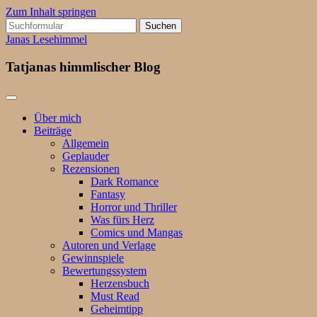
Zum Inhalt springen
Suchen
nach:
Janas Lesehimmel
Tatjanas himmlischer Blog
Über mich
Beiträge
Allgemein
Geplauder
Rezensionen
Dark Romance
Fantasy
Horror und Thriller
Was fürs Herz
Comics und Mangas
Autoren und Verlage
Gewinnspiele
Bewertungssystem
Herzensbuch
Must Read
Geheimtipp