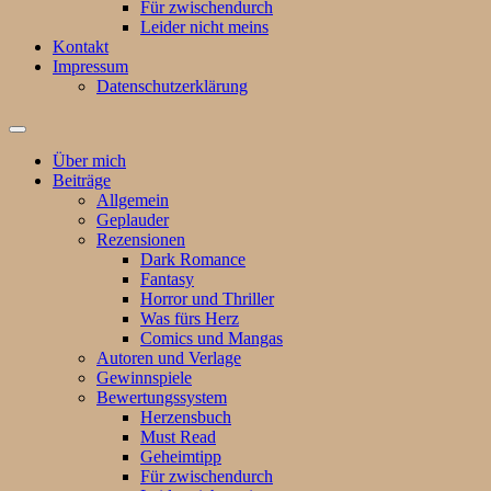
Für zwischendurch
Leider nicht meins
Kontakt
Impressum
Datenschutzerklärung
Suchfeld
ein-/ausblenden
Über mich
Beiträge
Allgemein
Geplauder
Rezensionen
Dark Romance
Fantasy
Horror und Thriller
Was fürs Herz
Comics und Mangas
Autoren und Verlage
Gewinnspiele
Bewertungssystem
Herzensbuch
Must Read
Geheimtipp
Für zwischendurch