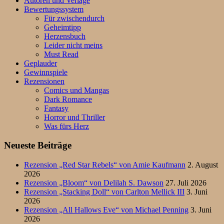
Autoren und Verlage
Bewertungssystem
Für zwischendurch
Geheimtipp
Herzensbuch
Leider nicht meins
Must Read
Geplauder
Gewinnspiele
Rezensionen
Comics und Mangas
Dark Romance
Fantasy
Horror und Thriller
Was fürs Herz
Neueste Beiträge
Rezension „Red Star Rebels“ von Amie Kaufmann
2. August
2026
Rezension „Bloom“ von Delilah S. Dawson
27. Juli 2026
Rezension „Stacking Doll“ von Carlton Mellick III
3. Juni
2026
Rezension „All Hallows Eve“ von Michael Penning
3. Juni
2026