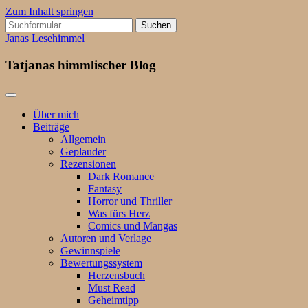
Zum Inhalt springen
Suchen
nach:
Janas Lesehimmel
Tatjanas himmlischer Blog
Über mich
Beiträge
Allgemein
Geplauder
Rezensionen
Dark Romance
Fantasy
Horror und Thriller
Was fürs Herz
Comics und Mangas
Autoren und Verlage
Gewinnspiele
Bewertungssystem
Herzensbuch
Must Read
Geheimtipp