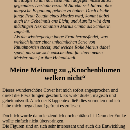
mit Magie zu tun hat, steht man dagegen misstrauisch
gegenüber. Deshalb versucht Aurelia seit Jahren, ihre
magische Begabung geheim zu halten. Doch als die
junge Frau Zeugin eines Mordes wird, kommt dabei
auch ihr Geheimnis ans Licht, und Aurelia wird dem
mächtigen Nekromanten Marius Cinna als Schülerin
zugeteilt.
Als die wissbegierige junge Frau herausfindet, was
wirklich hinter einer unheimlichen Serie von
Ritualmorden steckt, und welche Rolle Marius dabei
spielt, muss sie sich entscheiden: für ihren neuen
Meister oder für ihre Heimatstadt.
Meine Meinung zu „Knochenblumen
welken nicht“
Dieses wunderschöne Cover hat mich sofort angesprochen und
direkt die Erwartungen geschürt. Es wirkt düster, magisch und
geheimnisvoll. Auch der Klappentext ließ dies vermuten und ich
habe mich mega darauf gefreut es zu lesen.
Doch ich wurde dann letztendlich doch enttäuscht. Denn der Funke
wollte einfach nicht überspringen.
Die Figuren sind an sich sehr interessant und auch die Entwicklung