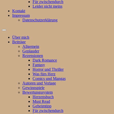
Für zwischendurch
Leider nicht meins
Kontakt
Impressum
Datenschutzerklärung
Suchfeld
ein-/ausblenden
Über mich
Beiträge
Allgemein
Geplauder
Rezensionen
Dark Romance
Fantasy
Horror und Thriller
Was fürs Herz
Comics und Mangas
Autoren und Verlage
Gewinnspiele
Bewertungssystem
Herzensbuch
Must Read
Geheimtipp
Für zwischendurch