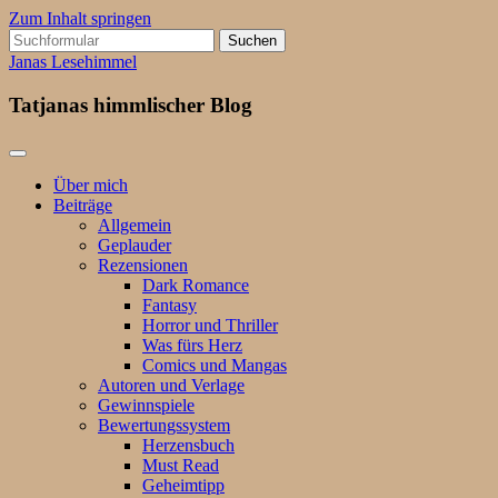
Zum Inhalt springen
Suchen
nach:
Janas Lesehimmel
Tatjanas himmlischer Blog
Über mich
Beiträge
Allgemein
Geplauder
Rezensionen
Dark Romance
Fantasy
Horror und Thriller
Was fürs Herz
Comics und Mangas
Autoren und Verlage
Gewinnspiele
Bewertungssystem
Herzensbuch
Must Read
Geheimtipp