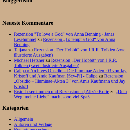
Bloggerteam
Neueste Kommentare
Rezension "To love a God" von Anna Benning - Janas
Lesehimmel
zu
Rezension „To tempt a God“ von Anna
Benning
Tatjana
zu
Rezension „Der Hobbit“ von J.R.R. Tolkien (zwei
illustrierte Ausgaben)
Michael Hetzner
zu
Rezension „Der Hobbit“ von J.R.R.
Tolkien (zwei illustrierte Ausgaben)
Calipa » Archives Obsidio – Die Illuminae Akten_03 von Jay
Kristoff und Amie Kaufman [Scy-Fi] - Calipa
zu
Rezension
„Obsidio – Illuminae-Akten 3“ von Amis Kaufmann und Jay
Kristoff
Erste Leserstimmen und Rezensionen | Alizée Korte
zu
„Dein
Weg, meine Liebe“ macht sooo viel Spaß
Kategorien
Allgemein
Autoren und Verlage
Bewertungssystem