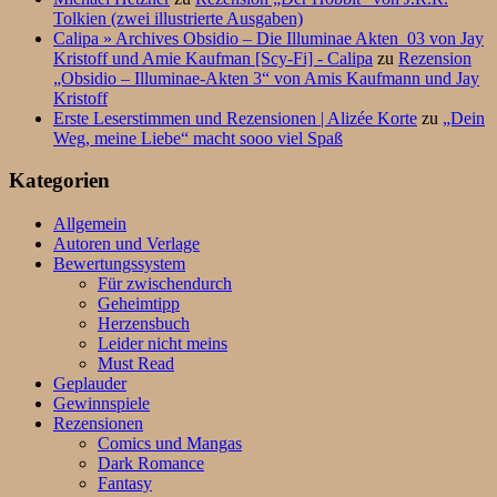
Tolkien (zwei illustrierte Ausgaben)
Calipa » Archives Obsidio – Die Illuminae Akten_03 von Jay
Kristoff und Amie Kaufman [Scy-Fi] - Calipa
zu
Rezension
„Obsidio – Illuminae-Akten 3“ von Amis Kaufmann und Jay
Kristoff
Erste Leserstimmen und Rezensionen | Alizée Korte
zu
„Dein
Weg, meine Liebe“ macht sooo viel Spaß
Kategorien
Allgemein
Autoren und Verlage
Bewertungssystem
Für zwischendurch
Geheimtipp
Herzensbuch
Leider nicht meins
Must Read
Geplauder
Gewinnspiele
Rezensionen
Comics und Mangas
Dark Romance
Fantasy