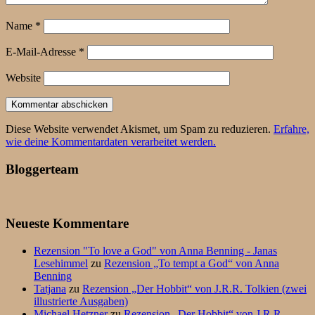
Name
*
E-Mail-Adresse
*
Website
Diese Website verwendet Akismet, um Spam zu reduzieren.
Erfahre,
wie deine Kommentardaten verarbeitet werden.
Bloggerteam
Neueste Kommentare
Rezension "To love a God" von Anna Benning - Janas
Lesehimmel
zu
Rezension „To tempt a God“ von Anna
Benning
Tatjana
zu
Rezension „Der Hobbit“ von J.R.R. Tolkien (zwei
illustrierte Ausgaben)
Michael Hetzner
zu
Rezension „Der Hobbit“ von J.R.R.