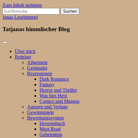
Zum Inhalt springen
Suchen
nach:
Janas Lesehimmel
Tatjanas himmlischer Blog
Über mich
Beiträge
Allgemein
Geplauder
Rezensionen
Dark Romance
Fantasy
Horror und Thriller
Was fürs Herz
Comics und Mangas
Autoren und Verlage
Gewinnspiele
Bewertungssystem
Herzensbuch
Must Read
Geheimtipp