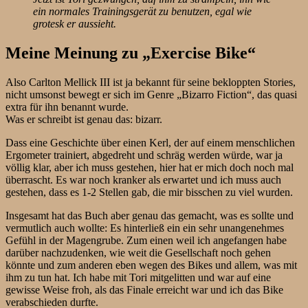
ein normales Trainingsgerät zu benutzen, egal wie
grotesk er aussieht.
Meine Meinung zu „Exercise Bike“
Also Carlton Mellick III ist ja bekannt für seine bekloppten Stories,
nicht umsonst bewegt er sich im Genre „Bizarro Fiction“, das quasi
extra für ihn benannt wurde.
Was er schreibt ist genau das: bizarr.
Dass eine Geschichte über einen Kerl, der auf einem menschlichen
Ergometer trainiert, abgedreht und schräg werden würde, war ja
völlig klar, aber ich muss gestehen, hier hat er mich doch noch mal
überrascht. Es war noch kranker als erwartet und ich muss auch
gestehen, dass es 1-2 Stellen gab, die mir bisschen zu viel wurden.
Insgesamt hat das Buch aber genau das gemacht, was es sollte und
vermutlich auch wollte: Es hinterließ ein ein sehr unangenehmes
Gefühl in der Magengrube. Zum einen weil ich angefangen habe
darüber nachzudenken, wie weit die Gesellschaft noch gehen
könnte und zum anderen eben wegen des Bikes und allem, was mit
ihm zu tun hat. Ich habe mit Tori mitgelitten und war auf eine
gewisse Weise froh, als das Finale erreicht war und ich das Bike
verabschieden durfte.