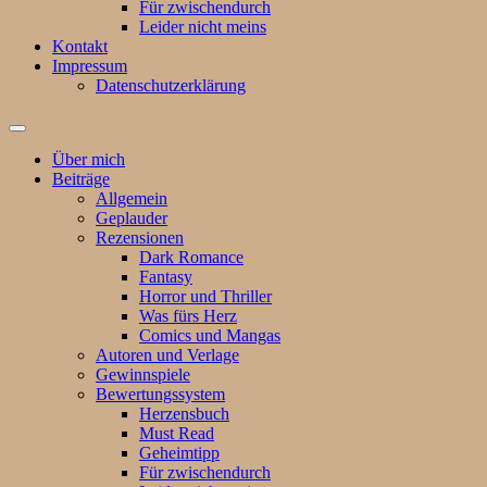
Für zwischendurch
Leider nicht meins
Kontakt
Impressum
Datenschutzerklärung
Suchfeld
ein-/ausblenden
Über mich
Beiträge
Allgemein
Geplauder
Rezensionen
Dark Romance
Fantasy
Horror und Thriller
Was fürs Herz
Comics und Mangas
Autoren und Verlage
Gewinnspiele
Bewertungssystem
Herzensbuch
Must Read
Geheimtipp
Für zwischendurch