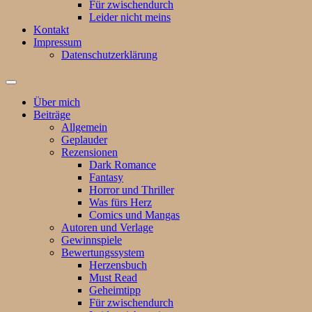
Für zwischendurch
Leider nicht meins
Kontakt
Impressum
Datenschutzerklärung
Suchfeld
ein-/ausblenden
Über mich
Beiträge
Allgemein
Geplauder
Rezensionen
Dark Romance
Fantasy
Horror und Thriller
Was fürs Herz
Comics und Mangas
Autoren und Verlage
Gewinnspiele
Bewertungssystem
Herzensbuch
Must Read
Geheimtipp
Für zwischendurch