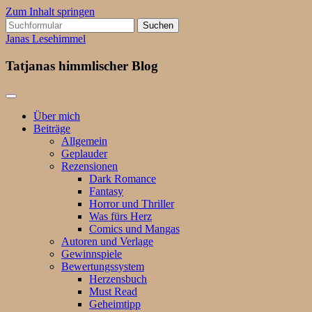
Zum Inhalt springen
Suchen
nach:
Janas Lesehimmel
Tatjanas himmlischer Blog
Über mich
Beiträge
Allgemein
Geplauder
Rezensionen
Dark Romance
Fantasy
Horror und Thriller
Was fürs Herz
Comics und Mangas
Autoren und Verlage
Gewinnspiele
Bewertungssystem
Herzensbuch
Must Read
Geheimtipp