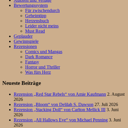
Autoren und Verlage
Bewertungssystem
Für zwischendurch
Geheimtipp
Herzensbuch
Leider nicht meins
Must Read
Geplauder
Gewinnspiele
Rezensionen
Comics und Mangas
Dark Romance
Fantasy
Horror und Thriller
Was fürs Herz
Neueste Beiträge
Rezension „Red Star Rebels“ von Amie Kaufmann
2. August
2026
Rezension „Bloom“ von Delilah S. Dawson
27. Juli 2026
Rezension „Stacking Doll“ von Carlton Mellick III
3. Juni
2026
Rezension „All Hallows Eve“ von Michael Penning
3. Juni
2026