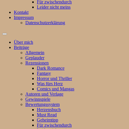
Für zwischendurch
Leider nicht meins
Kontakt
Impressum
Datenschutzerklärung
Suchfeld
ein-/ausblenden
Über mich
Beiträge
Allgemein
Geplauder
Rezensionen
Dark Romance
Fantasy
Horror und Thriller
Was fürs Herz
Comics und Mangas
Autoren und Verlage
Gewinnspiele
Bewertungssystem
Herzensbuch
Must Read
Geheimtipp
Für zwischendurch