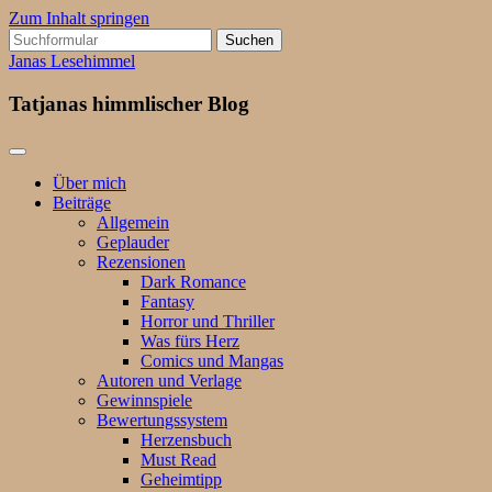
Zum Inhalt springen
Suchen
nach:
Janas Lesehimmel
Tatjanas himmlischer Blog
Über mich
Beiträge
Allgemein
Geplauder
Rezensionen
Dark Romance
Fantasy
Horror und Thriller
Was fürs Herz
Comics und Mangas
Autoren und Verlage
Gewinnspiele
Bewertungssystem
Herzensbuch
Must Read
Geheimtipp