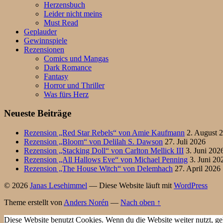
Herzensbuch
Leider nicht meins
Must Read
Geplauder
Gewinnspiele
Rezensionen
Comics und Mangas
Dark Romance
Fantasy
Horror und Thriller
Was fürs Herz
Neueste Beiträge
Rezension „Red Star Rebels“ von Amie Kaufmann
2. August 
Rezension „Bloom“ von Delilah S. Dawson
27. Juli 2026
Rezension „Stacking Doll“ von Carlton Mellick III
3. Juni 202
Rezension „All Hallows Eve“ von Michael Penning
3. Juni 20
Rezension „The House Witch“ von Delemhach
27. April 2026
© 2026
Janas Lesehimmel
— Diese Website läuft mit
WordPress
Theme erstellt von
Anders Norén
—
Nach oben ↑
Diese Website benutzt Cookies. Wenn du die Website weiter nutzt, ge