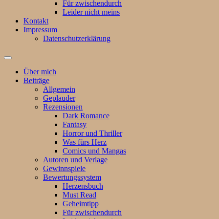
Für zwischendurch
Leider nicht meins
Kontakt
Impressum
Datenschutzerklärung
Suchfeld
ein-/ausblenden
Über mich
Beiträge
Allgemein
Geplauder
Rezensionen
Dark Romance
Fantasy
Horror und Thriller
Was fürs Herz
Comics und Mangas
Autoren und Verlage
Gewinnspiele
Bewertungssystem
Herzensbuch
Must Read
Geheimtipp
Für zwischendurch