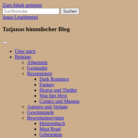
Zum Inhalt springen
Suchen
nach:
Janas Lesehimmel
Tatjanas himmlischer Blog
Über mich
Beiträge
Allgemein
Geplauder
Rezensionen
Dark Romance
Fantasy
Horror und Thriller
Was fürs Herz
Comics und Mangas
Autoren und Verlage
Gewinnspiele
Bewertungssystem
Herzensbuch
Must Read
Geheimtipp