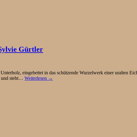
Sylvie Gürtler
terholz, eingebettet in das schützende Wurzelwerk einer uralten Eich
s und steht…
Weiterlesen →