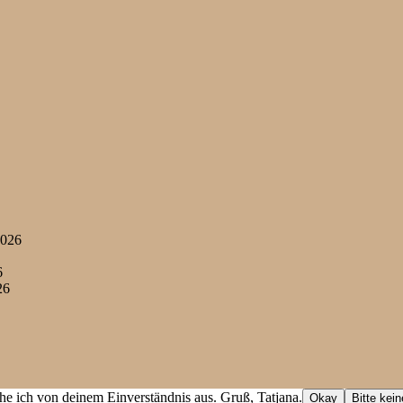
2026
6
26
he ich von deinem Einverständnis aus. Gruß, Tatjana.
Okay
Bitte kei