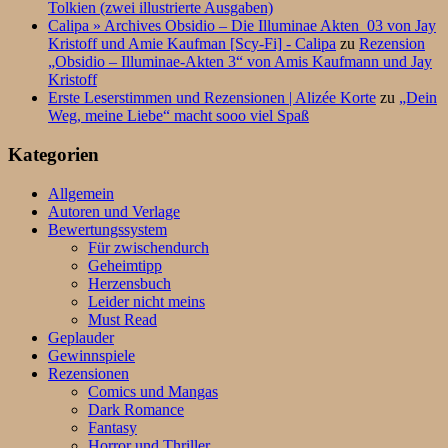
Tolkien (zwei illustrierte Ausgaben)
Calipa » Archives Obsidio – Die Illuminae Akten_03 von Jay
Kristoff und Amie Kaufman [Scy-Fi] - Calipa
zu
Rezension
„Obsidio – Illuminae-Akten 3“ von Amis Kaufmann und Jay
Kristoff
Erste Leserstimmen und Rezensionen | Alizée Korte
zu
„Dein
Weg, meine Liebe“ macht sooo viel Spaß
Kategorien
Allgemein
Autoren und Verlage
Bewertungssystem
Für zwischendurch
Geheimtipp
Herzensbuch
Leider nicht meins
Must Read
Geplauder
Gewinnspiele
Rezensionen
Comics und Mangas
Dark Romance
Fantasy
Horror und Thriller