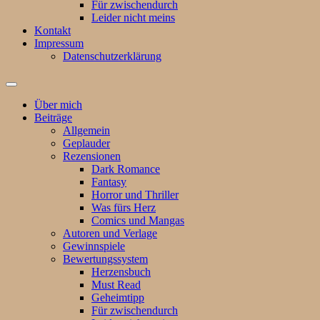
Für zwischendurch
Leider nicht meins
Kontakt
Impressum
Datenschutzerklärung
Suchfeld
ein-/ausblenden
Über mich
Beiträge
Allgemein
Geplauder
Rezensionen
Dark Romance
Fantasy
Horror und Thriller
Was fürs Herz
Comics und Mangas
Autoren und Verlage
Gewinnspiele
Bewertungssystem
Herzensbuch
Must Read
Geheimtipp
Für zwischendurch