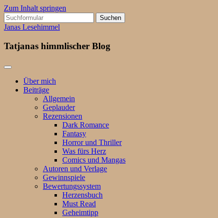
Zum Inhalt springen
Suchen
nach:
Janas Lesehimmel
Tatjanas himmlischer Blog
Über mich
Beiträge
Allgemein
Geplauder
Rezensionen
Dark Romance
Fantasy
Horror und Thriller
Was fürs Herz
Comics und Mangas
Autoren und Verlage
Gewinnspiele
Bewertungssystem
Herzensbuch
Must Read
Geheimtipp