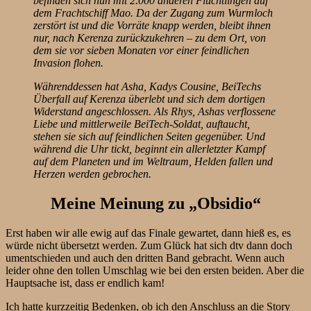
befinden sich nun mit 2.000 anderen Flüchtlingen auf
dem Frachtschiff Mao. Da der Zugang zum Wurmloch
zerstört ist und die Vorräte knapp werden, bleibt ihnen
nur, nach Kerenza zurückzukehren – zu dem Ort, von
dem sie vor sieben Monaten vor einer feindlichen
Invasion flohen.
Währenddessen hat Asha, Kadys Cousine, BeiTechs
Überfall auf Kerenza überlebt und sich dem dortigen
Widerstand angeschlossen. Als Rhys, Ashas verflossene
Liebe und mittlerweile BeiTech-Soldat, auftaucht,
stehen sie sich auf feindlichen Seiten gegenüber. Und
während die Uhr tickt, beginnt ein allerletzter Kampf
auf dem Planeten und im Weltraum, Helden fallen und
Herzen werden gebrochen.
Meine Meinung zu „Obsidio“
Erst haben wir alle ewig auf das Finale gewartet, dann hieß es, es
würde nicht übersetzt werden. Zum Glück hat sich dtv dann doch
umentschieden und auch den dritten Band gebracht. Wenn auch
leider ohne den tollen Umschlag wie bei den ersten beiden. Aber die
Hauptsache ist, dass er endlich kam!
Ich hatte kurzzeitig Bedenken, ob ich den Anschluss an die Story