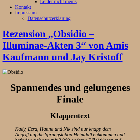
Leider nicht meins
Kontakt
Impressum
Datenschutzerklärung
Rezension „Obsidio –
Illuminae-Akten 3“ von Amis
Kaufmann und Jay Kristoff
Spannendes und gelungenes
Finale
Klappentext
Kady, Ezra, Hanna und Nik sind nur knapp dem
Angriff auf die Sprungstation Heimdall entkommen und