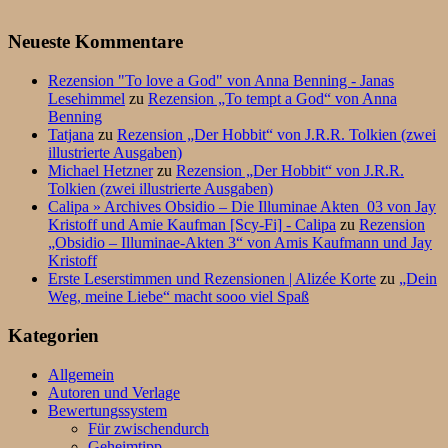
Neueste Kommentare
Rezension "To love a God" von Anna Benning - Janas
Lesehimmel
zu
Rezension „To tempt a God“ von Anna
Benning
Tatjana
zu
Rezension „Der Hobbit“ von J.R.R. Tolkien (zwei
illustrierte Ausgaben)
Michael Hetzner
zu
Rezension „Der Hobbit“ von J.R.R.
Tolkien (zwei illustrierte Ausgaben)
Calipa » Archives Obsidio – Die Illuminae Akten_03 von Jay
Kristoff und Amie Kaufman [Scy-Fi] - Calipa
zu
Rezension
„Obsidio – Illuminae-Akten 3“ von Amis Kaufmann und Jay
Kristoff
Erste Leserstimmen und Rezensionen | Alizée Korte
zu
„Dein
Weg, meine Liebe“ macht sooo viel Spaß
Kategorien
Allgemein
Autoren und Verlage
Bewertungssystem
Für zwischendurch
Geheimtipp