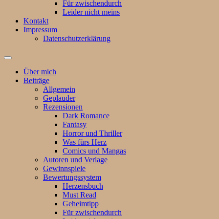
Für zwischendurch
Leider nicht meins
Kontakt
Impressum
Datenschutzerklärung
Suchfeld
ein-/ausblenden
Über mich
Beiträge
Allgemein
Geplauder
Rezensionen
Dark Romance
Fantasy
Horror und Thriller
Was fürs Herz
Comics und Mangas
Autoren und Verlage
Gewinnspiele
Bewertungssystem
Herzensbuch
Must Read
Geheimtipp
Für zwischendurch