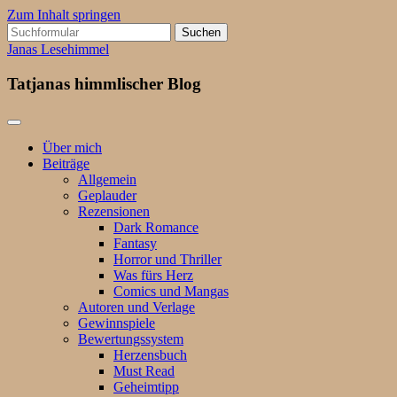
Zum Inhalt springen
Suchen
nach:
Janas Lesehimmel
Tatjanas himmlischer Blog
Über mich
Beiträge
Allgemein
Geplauder
Rezensionen
Dark Romance
Fantasy
Horror und Thriller
Was fürs Herz
Comics und Mangas
Autoren und Verlage
Gewinnspiele
Bewertungssystem
Herzensbuch
Must Read
Geheimtipp