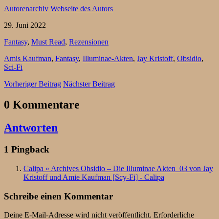
Autorenarchiv
Webseite des Autors
29. Juni 2022
Fantasy
,
Must Read
,
Rezensionen
Amis Kaufman
,
Fantasy
,
Illuminae-Akten
,
Jay Kristoff
,
Obsidio
,
Sci-Fi
Vorheriger Beitrag
Nächster Beitrag
0 Kommentare
Antworten
1 Pingback
Calipa » Archives Obsidio – Die Illuminae Akten_03 von Jay
Kristoff und Amie Kaufman [Scy-Fi] - Calipa
Schreibe einen Kommentar
Deine E-Mail-Adresse wird nicht veröffentlicht.
Erforderliche