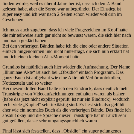
finden würde, weil es über 4 Jahre her ist, dass ich den 2. Band
gelesen habe, aber die Sorge war unbegründet. Der Einstieg ist
super easy und ich war nach 2 Seiten schon wieder voll drin im
Geschehen.
Ich muss auch zugeben, dass ich viele Fragezeichen im Kopf hatte,
die mir teilweise auch gar nicht so bewusst waren, die sich hier nach
und nach geklärt haben.
Bei den vorherigen Bänden habe ich die eine oder andere Situation
einfach hingenommen und nicht hinterfragt, die sich nun erklärt hat
und ich einen kleinen Aha-Moment hatte.
Grandios ist natürlich auch hier wieder die Aufmachung. Der Name
„Illuminae-Akte“ ist auch bei „Obsidio“ einfach Programm. Das
ganze Buch ist aufgebaut wie eine Akte mit Verhörprotokollen,
Notizzetteln und so weiter.
Bei diesem dritten Band hatte ich den Eindruck, dass deutlich mehr
Transkripte von Videoaufzeichnungen enthalten waren als bisher
(habe das jetzt nicht explizit geprüft, ist nur ein Eindruck), wodurch
recht viele „Kapitel“ sehr textlästig sind. Es liest sich also gefühlt
eher wie ein normales Buch als die vorherigen Bände. Das finde ich
absolut okay und die Sprache dieser Transkripte hat mir auch sehr
gut gefallen, da sie sehr umgangssprachlich waren.
Final lässt sich feststellen, dass „Obsidio“ ein super gelungenes