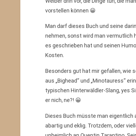
Weiber drin vor, die Dinge tun, die ma
vorstellen können 😀
Man darf dieses Buch und seine dari
nehmen, sonst wird man vermutlich 
es geschrieben hat und seinen Humo
Kosten.
Besonders gut hat mir gefallen, wie 
aus „Bighead“ und „Minotauress“ erin
typischen Hinterwäldler-Slang, yes Si
er nich, ne?! 😀
Dieses Buch müsste man eigentlich a
abartig und eklig. Trotzdem, oder viel
unheimlich an Quentin Tarantino. Sein