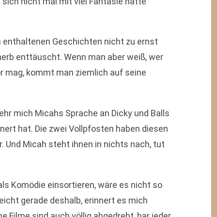
n sich nicht mal mit viel Fantasie hätte
n enthaltenen Geschichten nicht zu ernst
herb enttäuscht. Wenn man aber weiß, wer
r mag, kommt man ziemlich auf seine
sehr mich Micahs Sprache an Dicky und Balls
nert hat. Die zwei Vollpfosten haben diesen
r. Und Micah steht ihnen in nichts nach, tut
ls Komödie einsortieren, wäre es nicht so
leicht gerade deshalb, erinnert es mich
e Filme sind auch völlig abgedreht, bar jeder