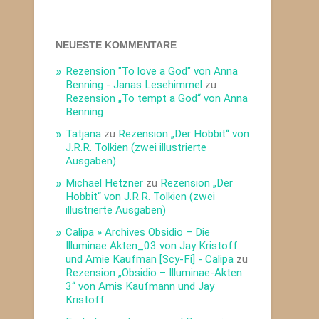
NEUESTE KOMMENTARE
Rezension "To love a God" von Anna
Benning - Janas Lesehimmel
zu
Rezension „To tempt a God“ von Anna
Benning
Tatjana
zu
Rezension „Der Hobbit“ von
J.R.R. Tolkien (zwei illustrierte
Ausgaben)
Michael Hetzner
zu
Rezension „Der
Hobbit“ von J.R.R. Tolkien (zwei
illustrierte Ausgaben)
Calipa » Archives Obsidio – Die
Illuminae Akten_03 von Jay Kristoff
und Amie Kaufman [Scy-Fi] - Calipa
zu
Rezension „Obsidio – Illuminae-Akten
3“ von Amis Kaufmann und Jay
Kristoff