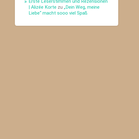
Erste Leserstimmen und Rezensionen
| Alizée Korte
zu
„Dein Weg, meine
Liebe“ macht sooo viel Spaß