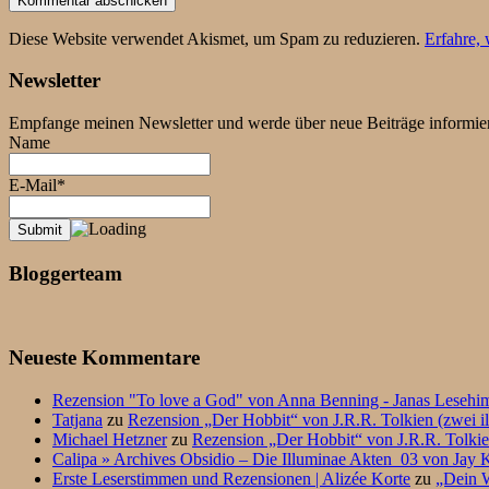
Diese Website verwendet Akismet, um Spam zu reduzieren.
Erfahre,
Newsletter
Empfange meinen Newsletter und werde über neue Beiträge informier
Name
E-Mail*
Bloggerteam
Neueste Kommentare
Rezension "To love a God" von Anna Benning - Janas Lesehi
Tatjana
zu
Rezension „Der Hobbit“ von J.R.R. Tolkien (zwei il
Michael Hetzner
zu
Rezension „Der Hobbit“ von J.R.R. Tolkien
Calipa » Archives Obsidio – Die Illuminae Akten_03 von Jay K
Erste Leserstimmen und Rezensionen | Alizée Korte
zu
„Dein W