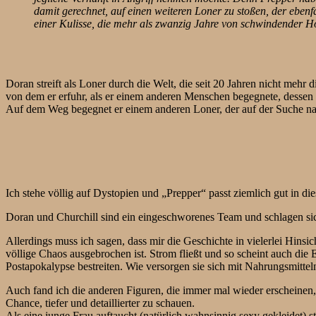
damit gerechnet, auf einen weiteren Loner zu stoßen, der ebenf
einer Kulisse, die mehr als zwanzig Jahre von schwindender H
Doran streift als Loner durch die Welt, die seit 20 Jahren nicht mehr 
von dem er erfuhr, als er einem anderen Menschen begegnete, dessen
Auf dem Weg begegnet er einem anderen Loner, der auf der Suche na
Ich stehe völlig auf Dystopien und „Prepper“ passt ziemlich gut in di
Doran und Churchill sind ein eingeschworenes Team und schlagen sich 
Allerdings muss ich sagen, dass mir die Geschichte in vielerlei Hinsi
völlige Chaos ausgebrochen ist. Strom fließt und so scheint auch die 
Postapokalypse bestreiten. Wie versorgen sie sich mit Nahrungsmittel
Auch fand ich die anderen Figuren, die immer mal wieder erscheinen,
Chance, tiefer und detaillierter zu schauen.
Als eine junge Frau auftaucht (natürlich wahnsinnig sexy gekleidet) 