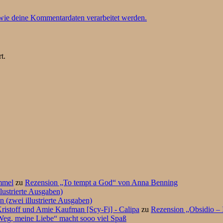
 wie deine Kommentardaten verarbeitet werden.
t.
mmel
zu
Rezension „To tempt a God“ von Anna Benning
lustrierte Ausgaben)
 (zwei illustrierte Ausgaben)
ristoff und Amie Kaufman [Scy-Fi] - Calipa
zu
Rezension „Obsidio – 
eg, meine Liebe“ macht sooo viel Spaß