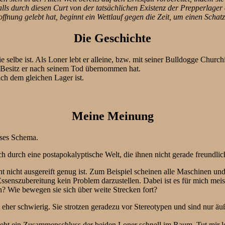
alls durch diesen Curt von der tatsächlichen Existenz der Prepperlager 
offnung gelebt hat, beginnt ein Wettlauf gegen die Zeit, um einen Sch
Die Geschichte
die selbe ist. Als Loner lebt er alleine, bzw. mit seiner Bulldogge Chu
 Besitz er nach seinem Tod übernommen hat.
ch dem gleichen Lager ist.
Meine Meinung
eses Schema.
durch eine postapokalyptische Welt, die ihnen nicht gerade freundlich g
cht nicht ausgereift genug ist. Zum Beispiel scheinen alle Maschinen u
Essenszubereitung kein Problem darzustellen. Dabei ist es für mich meis
n? Wie bewegen sie sich über weite Strecken fort?
 eher schwierig. Sie strotzen geradezu vor Stereotypen und sind nur ä
steht ein Zusammenschluss der beiden Loner schnell im Raum. Tut mir le