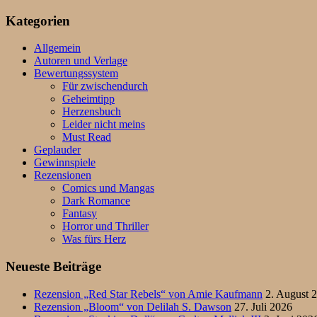
Kategorien
Allgemein
Autoren und Verlage
Bewertungssystem
Für zwischendurch
Geheimtipp
Herzensbuch
Leider nicht meins
Must Read
Geplauder
Gewinnspiele
Rezensionen
Comics und Mangas
Dark Romance
Fantasy
Horror und Thriller
Was fürs Herz
Neueste Beiträge
Rezension „Red Star Rebels“ von Amie Kaufmann
2. August 
Rezension „Bloom“ von Delilah S. Dawson
27. Juli 2026