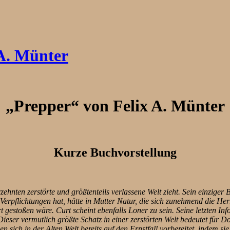
 A. Münter
„Prepper“ von Felix A. Münter
Kurze Buchvorstellung
zehnten zerstörte und größtenteils verlassene Welt zieht. Sein einziger B
erpflichtungen hat, hätte in Mutter Natur, die sich zunehmend die He
gestoßen wäre. Curt scheint ebenfalls Loner zu sein. Seine letzten In
eser vermutlich größte Schatz in einer zerstörten Welt bedeutet für D
 sich in der Alten Welt bereits auf den Ernstfall vorbereitet, indem si