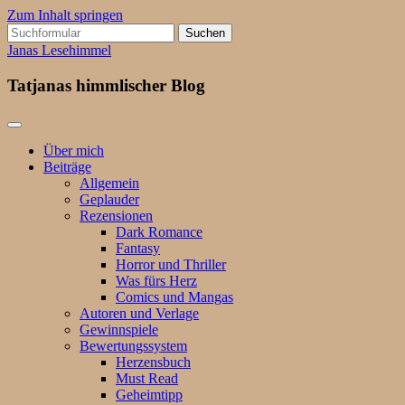
Zum Inhalt springen
Suchen
nach:
Janas Lesehimmel
Tatjanas himmlischer Blog
Über mich
Beiträge
Allgemein
Geplauder
Rezensionen
Dark Romance
Fantasy
Horror und Thriller
Was fürs Herz
Comics und Mangas
Autoren und Verlage
Gewinnspiele
Bewertungssystem
Herzensbuch
Must Read
Geheimtipp