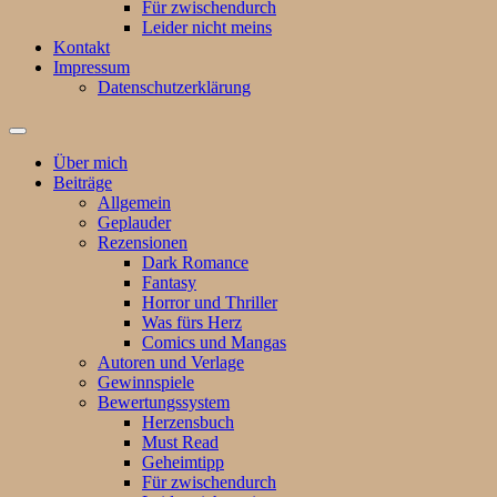
Für zwischendurch
Leider nicht meins
Kontakt
Impressum
Datenschutzerklärung
Suchfeld
ein-/ausblenden
Über mich
Beiträge
Allgemein
Geplauder
Rezensionen
Dark Romance
Fantasy
Horror und Thriller
Was fürs Herz
Comics und Mangas
Autoren und Verlage
Gewinnspiele
Bewertungssystem
Herzensbuch
Must Read
Geheimtipp
Für zwischendurch