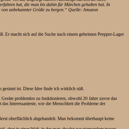
erfahren hat, die man bis dahin für Märchen gehalten hat. In
atz von unbekannter Größe zu bergen.“ Quelle: Amazon
rchill. Er macht sich auf die Suche nach einem geheimen Prepper-Lager
esinnt ist. Diese Idee finde ich wirklich süß.
nd Geräte problemlos zu funktionieren, obwohl 20 Jahre zuvor das
t das Interessanteste, wie die Menschheit die Probleme der
ußerst oberflächlich abgehandelt. Man bekommt überhaupt keine
id, aber in einer Welt, in der man absolut gar niemandem trauen