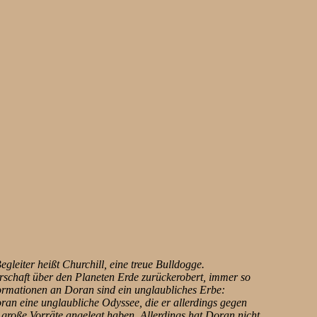
egleiter heißt Churchill, eine treue Bulldogge.
rrschaft über den Planeten Erde zurückerobert, immer so
formationen an Doran sind ein unglaubliches Erbe:
oran eine unglaubliche Odyssee, die er allerdings gegen
e große Vorräte angelegt haben. Allerdings hat Doran nicht