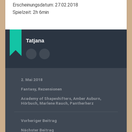
Erscheinungsdatum: 27.02.2018
Spielzeit: 2h 6min
Tatjana
2. Mai 2018
Fantasy
,
Rezensionen
Academy of Shapeshifters
,
Amber Auburn
,
Hörbuch
,
Marlene Rauch
,
Pantherherz
Vorheriger Beitrag
Nächster Beitrag