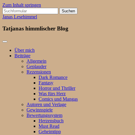
Zum Inhalt springen
Suchen
nach:
Janas Lesehimmel
Tatjanas himmlischer Blog
Über mich
Beiträge
Allgemein
Geplauder
Rezensionen
Dark Romance
Fantasy
Horror und Thriller
Was fürs Herz
Comics und Mangas
Autoren und Verlage
Gewinnspiele
Bewertungssystem
Herzensbuch
Must Read
Geheimtipp