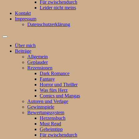
Für zwischendurch
Leider nicht meins
Kontakt
Impressum
Datenschutzerklärung
Suchfeld
ein-/ausblenden
Über mich
Beiträge
Allgemein
Geplauder
Rezensionen
Dark Romance
Fantasy
Horror und Thriller
Was fürs Herz
Comics und Mangas
Autoren und Verlage
Gewinnspiele
Bewertungssystem
Herzensbuch
Must Read
Geheimtipp
Für zwischendurch