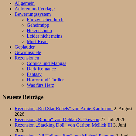
Allgemein
Autoren und Verlage
Bewertungssystem
Für zwischendurch
Geheimtipp
Herzensbuch
Leider nicht meins
Must Read
Geplauder
Gewinnspiele
Rezensionen
Comics und Mangas
Dark Romance
Fantasy
Horror und Thriller
Was fürs Herz
Neueste Beiträge
Rezension „Red Star Rebels“ von Amie Kaufmann
2. August
2026
Rezension „Bloom“ von Delilah S. Dawson
27. Juli 2026
Rezension „Stacking Doll“ von Carlton Mellick III
3. Juni
2026
Rezension „All Hallows Eve“ von Michael Penning
3. Juni