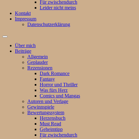
Für zwischendurch
Leider nicht meins
Kontakt
Impressum
Datenschutzerklärung
Suchfeld
ein-/ausblenden
Über mich
Beiträge
Allgemein
Geplauder
Rezensionen
Dark Romance
Fantasy
Horror und Thriller
Was fürs Herz
Comics und Mangas
Autoren und Verlage
Gewinnspiele
Bewertungssystem
Herzensbuch
Must Read
Geheimtipp
Für zwischendurch