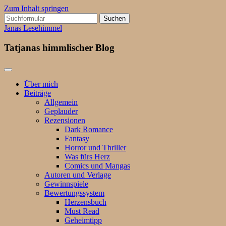
Zum Inhalt springen
Suchen
nach:
Janas Lesehimmel
Tatjanas himmlischer Blog
Über mich
Beiträge
Allgemein
Geplauder
Rezensionen
Dark Romance
Fantasy
Horror und Thriller
Was fürs Herz
Comics und Mangas
Autoren und Verlage
Gewinnspiele
Bewertungssystem
Herzensbuch
Must Read
Geheimtipp