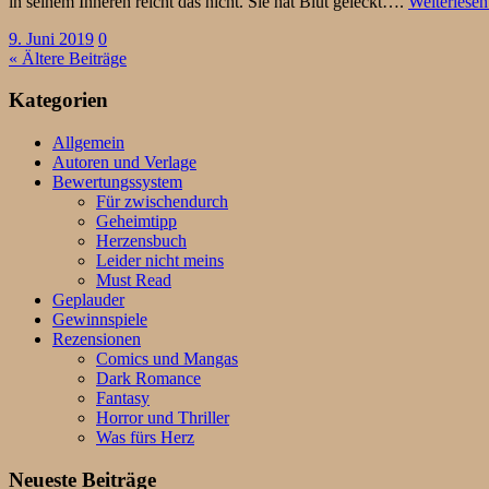
in seinem Inneren reicht das nicht. Sie hat Blut geleckt….
Weiterlese
9. Juni 2019
0
« Ältere Beiträge
Kategorien
Allgemein
Autoren und Verlage
Bewertungssystem
Für zwischendurch
Geheimtipp
Herzensbuch
Leider nicht meins
Must Read
Geplauder
Gewinnspiele
Rezensionen
Comics und Mangas
Dark Romance
Fantasy
Horror und Thriller
Was fürs Herz
Neueste Beiträge