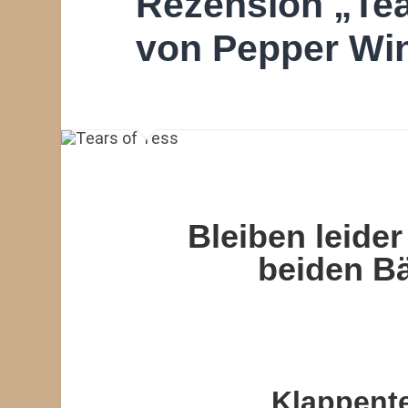
Rezension „Tea
von Pepper Wi
Bleiben leider
beiden B
Klappent