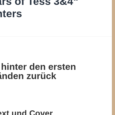
rs of Tess 3&4“
nters
 hinter den ersten
änden zurück
ext und Cover