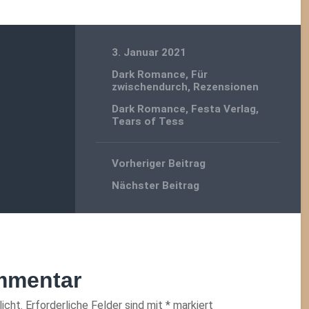
3. Januar 2021
Dark Romance
,
Für
zwischendurch
,
Rezensionen
Dark Romance
,
Festa Verlag
,
Tears of Tess
Vorheriger Beitrag
Nächster Beitrag
mmentar
icht.
Erforderliche Felder sind mit
*
markiert