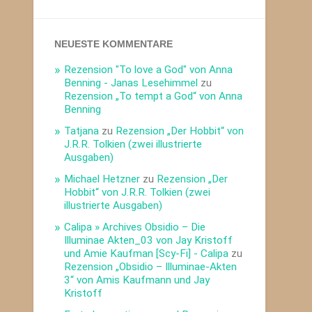
NEUESTE KOMMENTARE
Rezension "To love a God" von Anna
Benning - Janas Lesehimmel
zu
Rezension „To tempt a God“ von Anna
Benning
Tatjana
zu
Rezension „Der Hobbit“ von
J.R.R. Tolkien (zwei illustrierte
Ausgaben)
Michael Hetzner
zu
Rezension „Der
Hobbit“ von J.R.R. Tolkien (zwei
illustrierte Ausgaben)
Calipa » Archives Obsidio – Die
Illuminae Akten_03 von Jay Kristoff
und Amie Kaufman [Scy-Fi] - Calipa
zu
Rezension „Obsidio – Illuminae-Akten
3“ von Amis Kaufmann und Jay
Kristoff