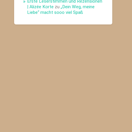
Erste Leserstimmen und Rezensionen
| Alizée Korte
zu
„Dein Weg, meine
Liebe“ macht sooo viel Spaß