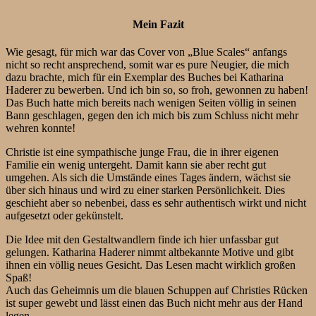
Mein Fazit
Wie gesagt, für mich war das Cover von „Blue Scales“ anfangs
nicht so recht ansprechend, somit war es pure Neugier, die mich
dazu brachte, mich für ein Exemplar des Buches bei Katharina
Haderer zu bewerben. Und ich bin so, so froh, gewonnen zu haben!
Das Buch hatte mich bereits nach wenigen Seiten völlig in seinen
Bann geschlagen, gegen den ich mich bis zum Schluss nicht mehr
wehren konnte!
Christie ist eine sympathische junge Frau, die in ihrer eigenen
Familie ein wenig untergeht. Damit kann sie aber recht gut
umgehen. Als sich die Umstände eines Tages ändern, wächst sie
über sich hinaus und wird zu einer starken Persönlichkeit. Dies
geschieht aber so nebenbei, dass es sehr authentisch wirkt und nicht
aufgesetzt oder gekünstelt.
Die Idee mit den Gestaltwandlern finde ich hier unfassbar gut
gelungen. Katharina Haderer nimmt altbekannte Motive und gibt
ihnen ein völlig neues Gesicht. Das Lesen macht wirklich großen
Spaß!
Auch das Geheimnis um die blauen Schuppen auf Christies Rücken
ist super gewebt und lässt einen das Buch nicht mehr aus der Hand
legen.