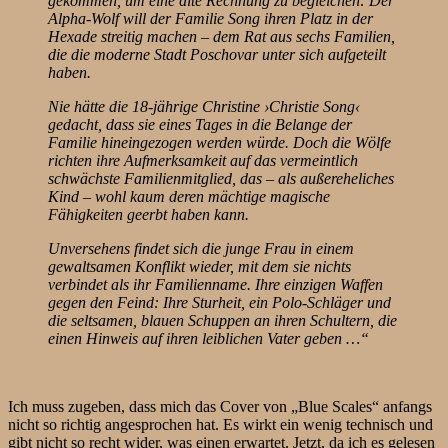
gekommen, um eine alte Rechnung zu begleichen: Der
Alpha-Wolf will der Familie Song ihren Platz in der
Hexade streitig machen – dem Rat aus sechs Familien,
die die moderne Stadt Poschovar unter sich aufgeteilt
haben.
Nie hätte die 18-jährige Christine ›Christie Song‹
gedacht, dass sie eines Tages in die Belange der
Familie hineingezogen werden würde. Doch die Wölfe
richten ihre Aufmerksamkeit auf das vermeintlich
schwächste Familienmitglied, das – als außereheliches
Kind – wohl kaum deren mächtige magische
Fähigkeiten geerbt haben kann.
Unversehens findet sich die junge Frau in einem
gewaltsamen Konflikt wieder, mit dem sie nichts
verbindet als ihr Familienname. Ihre einzigen Waffen
gegen den Feind: Ihre Sturheit, ein Polo-Schläger und
die seltsamen, blauen Schuppen an ihren Schultern, die
einen Hinweis auf ihren leiblichen Vater geben …“
Ich muss zugeben, dass mich das Cover von „Blue Scales“ anfangs
nicht so richtig angesprochen hat. Es wirkt ein wenig technisch und
gibt nicht so recht wider, was einen erwartet. Jetzt, da ich es gelesen