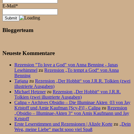
E-Mail*
Bloggerteam
Neueste Kommentare
Rezension "To love a God" von Anna Benning - Janas
Lesehimmel
zu
Rezension „To tempt a God“ von Anna
Benning
Tatjana
zu
Rezension „Der Hobbit“ von J.R.R. Tolkien (zwei
illustrierte Ausgaben)
Michael Hetzner
zu
Rezension „Der Hobbit“ von J.R.R.
Tolkien (zwei illustrierte Ausgaben)
Calipa » Archives Obsidio – Die Illuminae Akten_03 von Jay
Kristoff und Amie Kaufman [Scy-Fi] - Calipa
zu
Rezension
„Obsidio – Illuminae-Akten 3“ von Amis Kaufmann und Jay
Kristoff
Erste Leserstimmen und Rezensionen | Alizée Korte
zu
„Dein
Weg, meine Liebe“ macht sooo viel Spaß