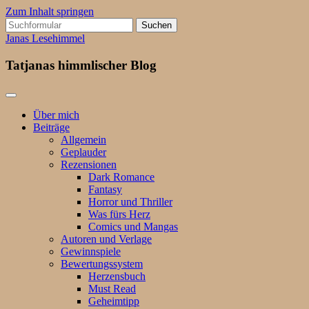
Zum Inhalt springen
Suchen
nach:
Janas Lesehimmel
Tatjanas himmlischer Blog
Über mich
Beiträge
Allgemein
Geplauder
Rezensionen
Dark Romance
Fantasy
Horror und Thriller
Was fürs Herz
Comics und Mangas
Autoren und Verlage
Gewinnspiele
Bewertungssystem
Herzensbuch
Must Read
Geheimtipp