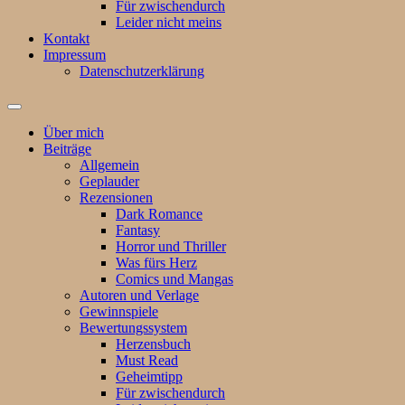
Für zwischendurch
Leider nicht meins
Kontakt
Impressum
Datenschutzerklärung
Suchfeld
ein-/ausblenden
Über mich
Beiträge
Allgemein
Geplauder
Rezensionen
Dark Romance
Fantasy
Horror und Thriller
Was fürs Herz
Comics und Mangas
Autoren und Verlage
Gewinnspiele
Bewertungssystem
Herzensbuch
Must Read
Geheimtipp
Für zwischendurch