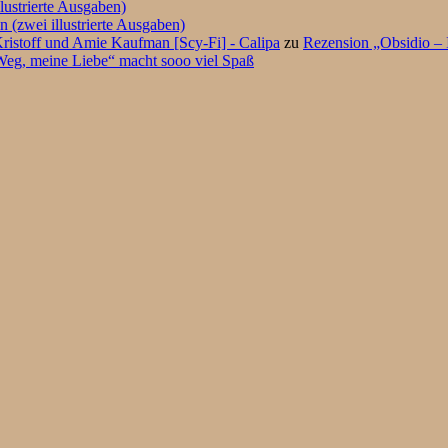
lustrierte Ausgaben)
 (zwei illustrierte Ausgaben)
ristoff und Amie Kaufman [Scy-Fi] - Calipa
zu
Rezension „Obsidio – 
eg, meine Liebe“ macht sooo viel Spaß