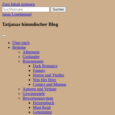
Zum Inhalt springen
Suchen
nach:
Janas Lesehimmel
Tatjanas himmlischer Blog
Über mich
Beiträge
Allgemein
Geplauder
Rezensionen
Dark Romance
Fantasy
Horror und Thriller
Was fürs Herz
Comics und Mangas
Autoren und Verlage
Gewinnspiele
Bewertungssystem
Herzensbuch
Must Read
Geheimtipp