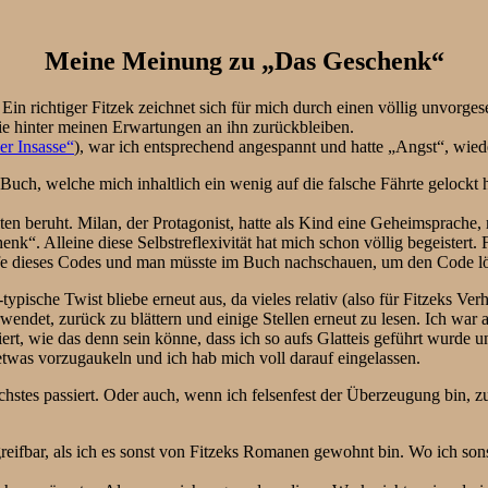
Meine Meinung zu „Das Geschenk“
Ein richtiger Fitzek zeichnet sich für mich durch einen völlig unvorge
ie hinter meinen Erwartungen an ihn zurückbleiben.
er Insasse“
), war ich entsprechend angespannt und hatte „Angst“, wied
uch, welche mich inhaltlich ein wenig auf die falsche Fährte gelockt h
eiten beruht. Milan, der Protagonist, hatte als Kind eine Geheimsprache
k“. Alleine diese Selbstreflexivität hat mich schon völlig begeistert.
fe dieses Codes und man müsste im Buch nachschauen, um den Code lö
typische Twist bliebe erneut aus, da vieles relativ (also für Fitzeks V
wendet, zurück zu blättern und einige Stellen erneut zu lesen. Ich war 
ert, wie das denn sein könne, dass ich so aufs Glatteis geführt wurde u
etwas vorzugaukeln und ich hab mich voll darauf eingelassen.
stes passiert. Oder auch, wenn ich felsenfest der Überzeugung bin, z
ifbar, als ich es sonst von Fitzeks Romanen gewohnt bin. Wo ich sonst