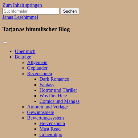
Zum Inhalt springen
Suchen
nach:
Janas Lesehimmel
Tatjanas himmlischer Blog
Über mich
Beiträge
Allgemein
Geplauder
Rezensionen
Dark Romance
Fantasy
Horror und Thriller
Was fürs Herz
Comics und Mangas
Autoren und Verlage
Gewinnspiele
Bewertungssystem
Herzensbuch
Must Read
Geheimtipp