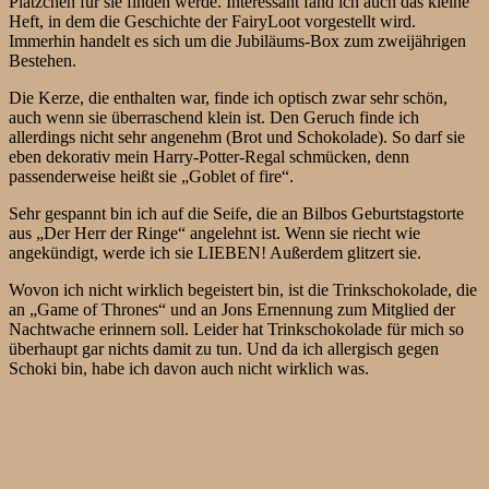
Plätzchen für sie finden werde. Interessant fand ich auch das kleine
Heft, in dem die Geschichte der FairyLoot vorgestellt wird.
Immerhin handelt es sich um die Jubiläums-Box zum zweijährigen
Bestehen.
Die Kerze, die enthalten war, finde ich optisch zwar sehr schön,
auch wenn sie überraschend klein ist. Den Geruch finde ich
allerdings nicht sehr angenehm (Brot und Schokolade). So darf sie
eben dekorativ mein Harry-Potter-Regal schmücken, denn
passenderweise heißt sie „Goblet of fire“.
Sehr gespannt bin ich auf die Seife, die an Bilbos Geburtstagstorte
aus „Der Herr der Ringe“ angelehnt ist. Wenn sie riecht wie
angekündigt, werde ich sie LIEBEN! Außerdem glitzert sie.
Wovon ich nicht wirklich begeistert bin, ist die Trinkschokolade, die
an „Game of Thrones“ und an Jons Ernennung zum Mitglied der
Nachtwache erinnern soll. Leider hat Trinkschokolade für mich so
überhaupt gar nichts damit zu tun. Und da ich allergisch gegen
Schoki bin, habe ich davon auch nicht wirklich was.