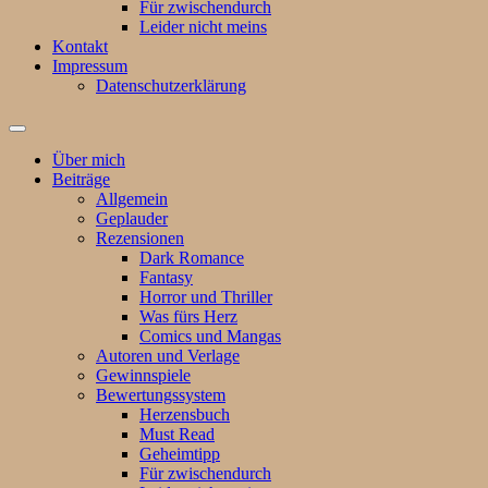
Für zwischendurch
Leider nicht meins
Kontakt
Impressum
Datenschutzerklärung
Suchfeld
ein-/ausblenden
Über mich
Beiträge
Allgemein
Geplauder
Rezensionen
Dark Romance
Fantasy
Horror und Thriller
Was fürs Herz
Comics und Mangas
Autoren und Verlage
Gewinnspiele
Bewertungssystem
Herzensbuch
Must Read
Geheimtipp
Für zwischendurch