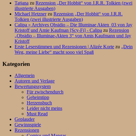
Tatjana
zu
Rezension „Der Hobbit“ von J.R.R. Tolkien (zwei
illustrierte Ausgaben)
Michael Hetzner
zu
Rezension „Der Hobbit“ von J.R.R.
Tolkien (zwei illustrierte Ausgaben)
Calipa » Archives Obsidio – Die Illuminae Akten_03 von Jay
Kristoff und Amie Kaufman [Scy-Fi] - Calipa
zu
Rezension
„Obsidio – Illuminae-Akten 3“ von Amis Kaufmann und Jay
Kristoff
Erste Leserstimmen und Rezensionen | Alizée Korte
zu
„Dein
Weg, meine Liebe“ macht sooo viel Spaß
Kategorien
Allgemein
Autoren und Verlage
Bewertungssystem
Für zwischendurch
Geheimtipp
Herzensbuch
Leider nicht meins
Must Read
Geplauder
Gewinnspiele
Rezensionen
Comics und Mangas