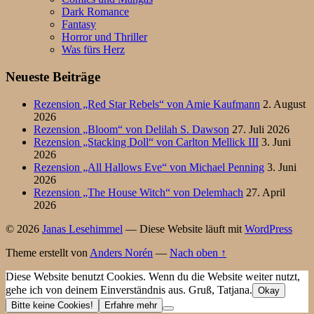
Dark Romance
Fantasy
Horror und Thriller
Was fürs Herz
Neueste Beiträge
Rezension „Red Star Rebels“ von Amie Kaufmann
2. August
2026
Rezension „Bloom“ von Delilah S. Dawson
27. Juli 2026
Rezension „Stacking Doll“ von Carlton Mellick III
3. Juni
2026
Rezension „All Hallows Eve“ von Michael Penning
3. Juni
2026
Rezension „The House Witch“ von Delemhach
27. April
2026
© 2026
Janas Lesehimmel
— Diese Website läuft mit
WordPress
Theme erstellt von
Anders Norén
—
Nach oben ↑
Diese Website benutzt Cookies. Wenn du die Website weiter nutzt,
gehe ich von deinem Einverständnis aus. Gruß, Tatjana.
Okay
Bitte keine Cookies!
Erfahre mehr