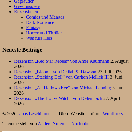
Geplauder
Gewinnspiele
Rezensionen
Comics und Mangas
Dark Romance
Fantasy
Horror und Thriller
Was fürs Herz
Neueste Beiträge
Rezension „Red Star Rebels“ von Amie Kaufmann
2. August
2026
Rezension „Bloom“ von Delilah S. Dawson
27. Juli 2026
Rezension „Stacking Doll“ von Carlton Mellick III
3. Juni
2026
Rezension „All Hallows Eve“ von Michael Penning
3. Juni
2026
Rezension „The House Witch“ von Delemhach
27. April
2026
© 2026
Janas Lesehimmel
— Diese Website läuft mit
WordPress
Theme erstellt von
Anders Norén
—
Nach oben ↑