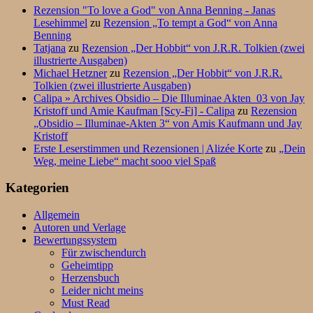
Rezension "To love a God" von Anna Benning - Janas
Lesehimmel
zu
Rezension „To tempt a God“ von Anna
Benning
Tatjana
zu
Rezension „Der Hobbit“ von J.R.R. Tolkien (zwei
illustrierte Ausgaben)
Michael Hetzner
zu
Rezension „Der Hobbit“ von J.R.R.
Tolkien (zwei illustrierte Ausgaben)
Calipa » Archives Obsidio – Die Illuminae Akten_03 von Jay
Kristoff und Amie Kaufman [Scy-Fi] - Calipa
zu
Rezension
„Obsidio – Illuminae-Akten 3“ von Amis Kaufmann und Jay
Kristoff
Erste Leserstimmen und Rezensionen | Alizée Korte
zu
„Dein
Weg, meine Liebe“ macht sooo viel Spaß
Kategorien
Allgemein
Autoren und Verlage
Bewertungssystem
Für zwischendurch
Geheimtipp
Herzensbuch
Leider nicht meins
Must Read