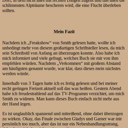
Dorf, in dem nicht alles mit rechten Dingen zugeht und das allen die
schlimmsten Alpträume bescheren wird, die eine Flucht überleben
sollten.
Mein Fazit
Nachdem ich „Freakshow“ von Smith gelesen hatte, wollte ich
unbedingt mehr von diesem großartigen Schriftsteller lesen, da mich
sein Schreibstil von Anfang an überzeugen konnte. Also habe ich
mich informiert und viele gefragt, welches Buch sie mir von ihm
empfehlen würden. Nachdem „Verkommen“ mit großem Abstand
am häufigsten genannt wurde, war klar, dass dieses mein nächstes
werden würde.
Innerhalb von 3 Tagen hatte ich es fertig gelesen und bei meiner
recht geringen Freizeit aktuell soll das was heißen. Gestern Abend
habe ich freudestrahlend auf das TV-Programm verzichtet, um mich
Smith zu widmen. Man kann dieses Buch einfach nicht mehr aus
der Hand legen.
Es ist unglaublich spannend und mitreißend, ohne dabei überzogen
zu wirken. Okay, das Finale zwischen Gladys und Garner war mir
persönlich too much, aber das ist nur ein Nebenhandlungsstrang,