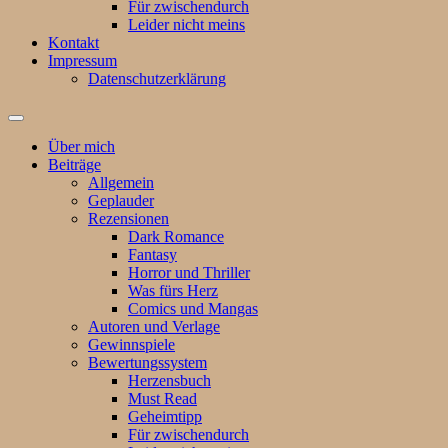
Für zwischendurch
Leider nicht meins
Kontakt
Impressum
Datenschutzerklärung
Suchfeld
ein-/ausblenden
Über mich
Beiträge
Allgemein
Geplauder
Rezensionen
Dark Romance
Fantasy
Horror und Thriller
Was fürs Herz
Comics und Mangas
Autoren und Verlage
Gewinnspiele
Bewertungssystem
Herzensbuch
Must Read
Geheimtipp
Für zwischendurch