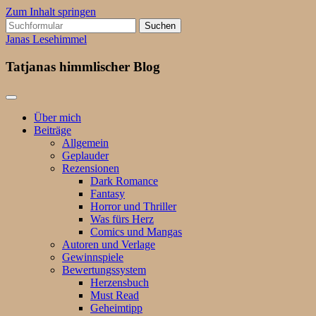
Zum Inhalt springen
Suchen
nach:
Janas Lesehimmel
Tatjanas himmlischer Blog
Über mich
Beiträge
Allgemein
Geplauder
Rezensionen
Dark Romance
Fantasy
Horror und Thriller
Was fürs Herz
Comics und Mangas
Autoren und Verlage
Gewinnspiele
Bewertungssystem
Herzensbuch
Must Read
Geheimtipp